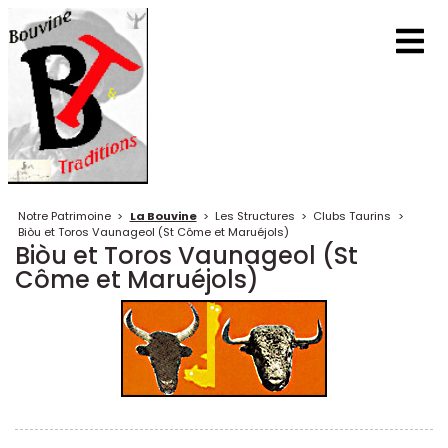
Notre Patrimoine
>
La Bouvine
>
Les Structures
>
Clubs Taurins
>
Biòu et Toros Vaunageol (St Côme et Maruéjols)
Biòu et Toros Vaunageol (St
Côme et Maruéjols)