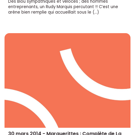
Des Biòu sympathiques et véloces ; des hommes
entreprenants, un Rudy Marquis percutant !! C’est une
arène bien remplie qui accueillait sous le (…)
30 mars 2014 - Marguerittes : Complète de La