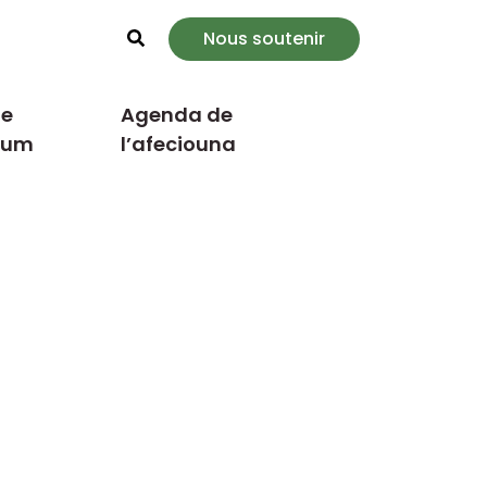
Nous soutenir
Rechercher
e
Agenda de
cum
l’afeciouna