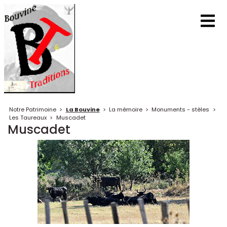
Notre Patrimoine
>
La Bouvine
>
La mémoire
>
Monuments - stèles
>
Les Taureaux
>
Muscadet
Muscadet