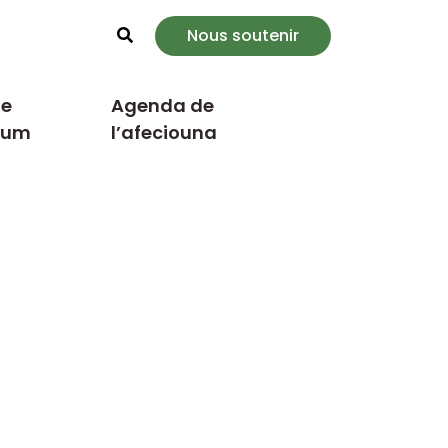
Nous soutenir
Rechercher
e
Agenda de
cum
l’afeciouna