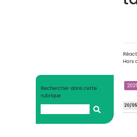
Réacti
Hors a
202
Rechercher dans cette
rubrique
20/05