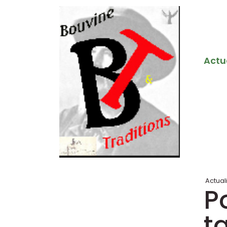
Actu
Actual
P
t