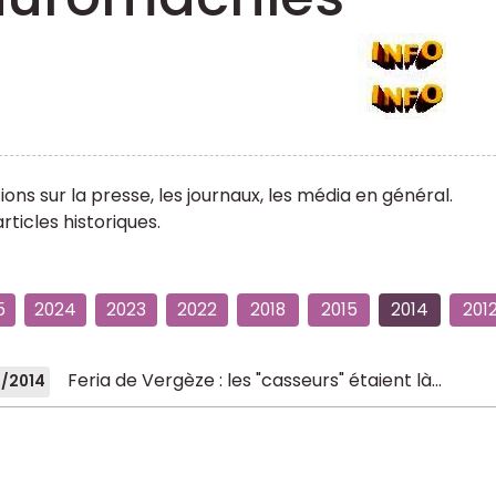
ons sur la presse, les journaux, les média en général.
rticles historiques.
5
2024
2023
2022
2018
2015
2014
201
Feria de Vergèze : les "casseurs" étaient là...
/2014