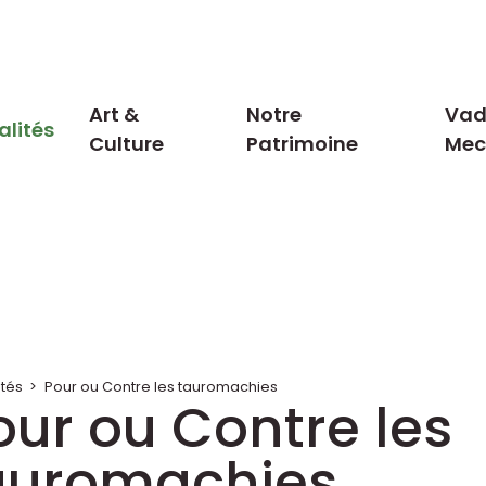
Art &
Notre
Vad
alités
Culture
Patrimoine
Me
ités
>
Pour ou Contre les tauromachies
our ou Contre les
auromachies