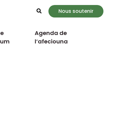
Nous soutenir
Rechercher
e
Agenda de
cum
l’afeciouna