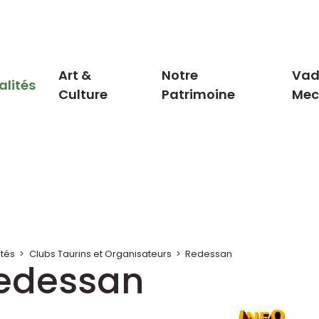
Art &
Notre
Vad
alités
Culture
Patrimoine
Me
ités
>
Clubs Taurins et Organisateurs
>
Redessan
edessan