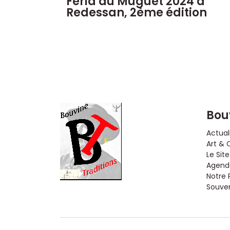
Feria du Muguet 2024 à
Redessan, 2ème édition
Bou
Actual
Art & 
Le Site
Agenda
Notre 
Souveni