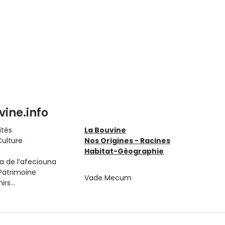
vine.info
ités
La Bouvine
Culture
Nos Origines - Racines
Habitat-Géographie
 de l’afeciouna
Patrimoine
Vade Mecum
rs...