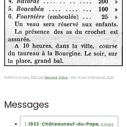
Publié le
3 mars 2021 par
Bernard
,
Salva
-
Mis à jour le
18 février 2021
Messages
1.
1933 : Châteauneuf-du-Pape,
3 mars