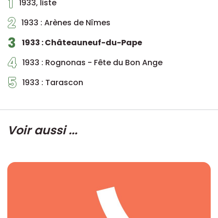
1
1933, liste
2
1933 : Arènes de Nîmes
3
1933 : Châteauneuf-du-Pape
4
1933 : Rognonas - Fête du Bon Ange
5
1933 : Tarascon
Voir aussi ...