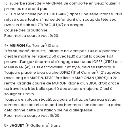
10’ superbe raset de MARIGNAN. Se comporte en vieux routier, il
prend ou ne prend pas.
12’10 la 1ère ficelle pour FELIX (540€) après une série intense. Puis
refuse quasi tout en final se défendant d’un coup de tête sec
avec un éclair sur ZEKRAOUI (14’) en danger.
Course très brouillonne.
Pour moi sa course vaut 9/20.
4-
MUIRON
(Le Ternen) 13 ans.
Très vif, placé de suite, l’attaque ne vient pas. Cul aux planches,
c’est le maitre. 1er raset 2’50 avec FELIX qui fait la coupe. Fait
preuve d’un gaz énorme et s’engage sur Lucas LOPEZ (3’50) puis
MARIGNAN (4’), FELIX est travailleur et stylé, cela se remarque.
Toujours placé le bioù quiche LOPEZ (11’ et Carmen), 12’ superbe
raset long de MARTIN, 13’30 1ère ficelle MARIGNAN (980€) la 2e
rentre. Grande course de MUIRON, digne d’un BIOU d’OR grâce
au travail de très belle qualité des acteurs majeurs. C’est à
souligner. Bravo.
Toujours en place, réactif, toujours à l’affut, ce taureau est au
sommet de son art et quand les hommes s’en donnent la peine,
cela donne cette prestation pleine d’allégresse.
Pour moi sa course vaut 16/20.
5-
JAQUET
(F. Guillerme) 9 ans.