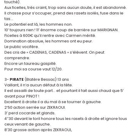
touché).
Aux ficelles, très craint, trop sans aucun doute, il est abandonné.
Il chasse pour s’occuper, prend des rasets isolés, fuse dans le
tas…
Le potentiel est là, les hommes non.
10’ toujours rien ! 11’ énorme coup de barrière sur MARIGNAN.
Ficelles à 600€ qu’il rentre avec Carmen mérité.
Domination absolue, les hommes ont eu peur.
Le public vocifère.
Des cris de « CADENAS, CADENAS » s’élèvent. On peut
comprendre.
Encore un taureau gaspillé.
Pour moi sa course vaut 12/20.
3-
PIRATE
(Blatère Bessac) 13 ans
Vaillant, il n’a aucun défaut à la tête.
Il est assailli de toute part… et pourtant il fait aussi chaud que 5’
avant pour PINOT !
Excellent à droite il a du mal à se tourner à gauche.
2’50 action serrée sur ZEKRAOUI.
3’ perd cocarde et glands.
4’’30 devant le toril honore tous les rasets à droite et ignore tous
ceux venant de gauche.
8’30 grosse action après ZEKRAOUI,