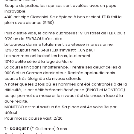
Souple de pattes, les reprises sont avalées avec un peps
incroyable.
4’40 anticipe Ciacchini. Se déplace à bon escient. FELIX fait le
plein avec aisance (5’50).
Puis c’est le vide, le calme aux ficelles : 9’ un raset de FELIX, puis
9’20 un de ZEKRAOUI c’est dire …
Le taureau domine totalement, sa vitesse impressionne.
12’30 toujours rien. Seul FELIX s’investit…..un peu !
Les hommes ont baissé les bras, totalement.
13’40 petite série à la loge du Maire.
La course finit dans l’indifférence. Il rentre ses deux ficelles à
900€ et un Carmen dominateur. Rentrée applaudie mais
course très éloignée du niveau attendu.
A noter que les 2 fois où les hommes ont été confrontés à de la
difficulté, ils ont délibérément lâché prise (PINOT et MONTEGO)
ce qui permet de mesurer le niveau réel de chacun face à la
dure réalité.
MONTEGO est tout sauf un 6e. Sa place est 4e voire 3e par
défaut.
Pour moi sa course vaut 12/20.
7-
SOUQUET
(F. Guillerme) 9 ans