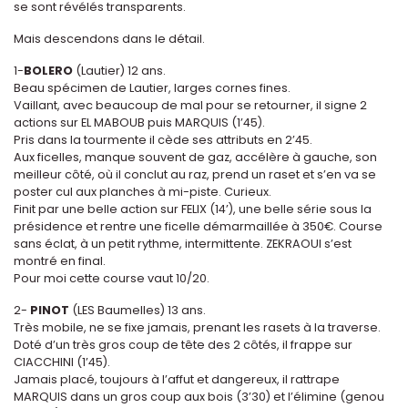
se sont révélés transparents.
Mais descendons dans le détail.
1-
BOLERO
(Lautier) 12 ans.
Beau spécimen de Lautier, larges cornes fines.
Vaillant, avec beaucoup de mal pour se retourner, il signe 2
actions sur EL MABOUB puis MARQUIS (1’45).
Pris dans la tourmente il cède ses attributs en 2’45.
Aux ficelles, manque souvent de gaz, accélère à gauche, son
meilleur côté, où il conclut au raz, prend un raset et s’en va se
poster cul aux planches à mi-piste. Curieux.
Finit par une belle action sur FELIX (14’), une belle série sous la
présidence et rentre une ficelle démarmaillée à 350€. Course
sans éclat, à un petit rythme, intermittente. ZEKRAOUI s’est
montré en final.
Pour moi cette course vaut 10/20.
2-
PINOT
(LES Baumelles) 13 ans.
Très mobile, ne se fixe jamais, prenant les rasets à la traverse.
Doté d’un très gros coup de tête des 2 côtés, il frappe sur
CIACCHINI (1’45).
Jamais placé, toujours à l’affut et dangereux, il rattrape
MARQUIS dans un gros coup aux bois (3’30) et l’élimine (genou