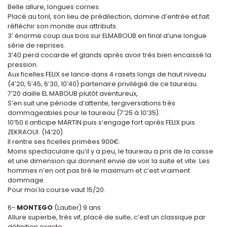
Belle allure, longues cornes.
Placé au toril, son lieu de prédilection, domine d’entrée et fait
réfléchir son monde aux attributs.
3’ énorme coup aux bois sur ELMABOUB en final d’une longue
série de reprises.
3’40 perd cocarde et glands après avoir très bien encaissé la
pression.
Aux ficelles FELIX se lance dans 4 rasets longs de haut niveau
(4’20, 5’45, 6’30, 10’40) partenaire privilégié de ce taureau.
7’20 daille EL MABOUB plutôt aventureux,
S’en suit une période d’attente, tergiversations très
dommageables pour le taureau (7’25 à 10’35).
10’50 il anticipe MARTIN puis s’engage fort après FELIX puis
ZEKRAOUI. (14’20).
Il rentre ses ficelles primées 900€.
Moins spectaculaire qu’il y a peu, le taureau a pris de la caisse
et une dimension qui donnent envie de voir la suite et vite. Les
hommes n’en ont pas tiré le maximum et c’est vraiment
dommage.
Pour moi la course vaut 15/20.
6-
MONTEGO
(Lautier) 9 ans
Allure superbe, très vif, placé de suite, c’est un classique par
définition exacte.