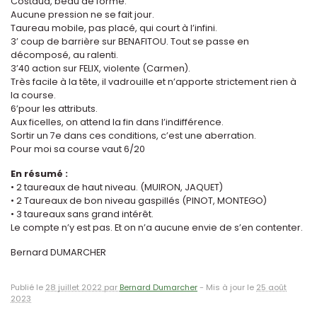
Costaud, beau de forme.
Aucune pression ne se fait jour.
Taureau mobile, pas placé, qui court à l’infini.
3’ coup de barrière sur BENAFITOU. Tout se passe en
décomposé, au ralenti.
3’40 action sur FELIX, violente (Carmen).
Très facile à la tête, il vadrouille et n’apporte strictement rien à
la course.
6’pour les attributs.
Aux ficelles, on attend la fin dans l’indifférence.
Sortir un 7e dans ces conditions, c’est une aberration.
Pour moi sa course vaut 6/20
En résumé :
• 2 taureaux de haut niveau. (MUIRON, JAQUET)
• 2 Taureaux de bon niveau gaspillés (PINOT, MONTEGO)
• 3 taureaux sans grand intérêt.
Le compte n’y est pas. Et on n’a aucune envie de s’en contenter.
Bernard DUMARCHER
Publié le
28 juillet 2022 par
Bernard Dumarcher
-
Mis à jour le
25 août
2023