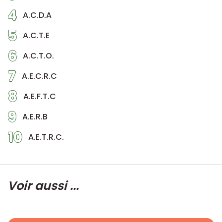
4
A.C.D.A
5
A.C.T.E
6
A.C.T.O.
7
A.E.C.R.C
8
A.E.F.T.C
9
A.E.R.B
10
A.E.T.R.C.
Voir aussi ...