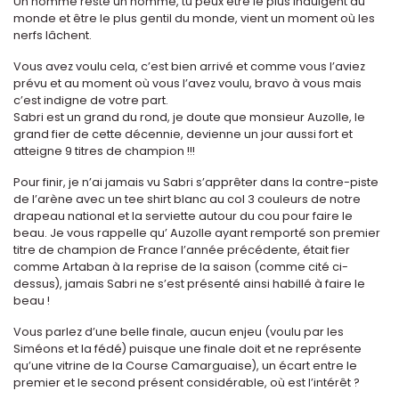
Un homme reste un homme, tu peux être le plus indulgent du
monde et être le plus gentil du monde, vient un moment où les
nerfs lâchent.
Vous avez voulu cela, c’est bien arrivé et comme vous l’aviez
prévu et au moment où vous l’avez voulu, bravo à vous mais
c’est indigne de votre part.
Sabri est un grand du rond, je doute que monsieur Auzolle, le
grand fier de cette décennie, devienne un jour aussi fort et
atteigne 9 titres de champion !!!
Pour finir, je n’ai jamais vu Sabri s’apprêter dans la contre-piste
de l’arène avec un tee shirt blanc au col 3 couleurs de notre
drapeau national et la serviette autour du cou pour faire le
beau. Je vous rappelle qu’ Auzolle ayant remporté son premier
titre de champion de France l’année précédente, était fier
comme Artaban à la reprise de la saison (comme cité ci-
dessus), jamais Sabri ne s’est présenté ainsi habillé à faire le
beau !
Vous parlez d’une belle finale, aucun enjeu (voulu par les
Siméons et la fédé) puisque une finale doit et ne représente
qu’une vitrine de la Course Camarguaise), un écart entre le
premier et le second présent considérable, où est l’intérêt ?