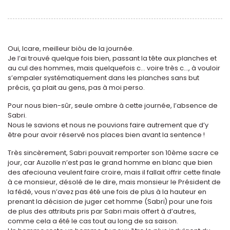
Oui, Icare, meilleur biòu de la journée.
Je l’ai trouvé quelque fois bien, passant la tête aux planches et
au cul des hommes, mais quelquefois c... voire très c..., à vouloir
s’empaler systématiquement dans les planches sans but
précis, ça plait au gens, pas à moi perso.
Pour nous bien-sûr, seule ombre à cette journée, l’absence de
Sabri.
Nous le savions et nous ne pouvions faire autrement que d’y
être pour avoir réservé nos places bien avant la sentence !
Très sincèrement, Sabri pouvait remporter son 10ème sacre ce
jour, car Auzolle n’est pas le grand homme en blanc que bien
des afeciouna veulent faire croire, mais il fallait offrir cette finale
à ce monsieur, désolé de le dire, mais monsieur le Président de
la fédé, vous n’avez pas été une fois de plus à la hauteur en
prenant la décision de juger cet homme (Sabri) pour une fois
de plus des attributs pris par Sabri mais offert à d’autres,
comme cela a été le cas tout au long de sa saison.