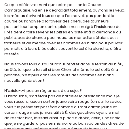
Ce qui reflète vraiment que notre passion la Course
Camarguaise, va en se dégradant totalement, ouvrons les yeux,
les médias écrivent tous ce que l’on ne voit pas pendant la
course ou l’analyse à la faveur des chefs, des tourneurs
passant leur temp en contre piste, mais malgré l’insistance du
Président à faire revenir les pitres en piste et à la demande du
public, pas de chance pour nous, les manadiers étaient aussi
tricheurs et de mèche avec les hommes en blanc pour pouvoir
permettre à leurs biòu calés souvent le cul à la planche, d’être
rasetés.
Nous savons tous qu’aujourd’hui, rentrer dans le terrain du biòu,
arrêté, tel que le faisait si bien Chomel même le cul collé à la
planche, n’est plus dans les mœurs des hommes en blanc
nouvelle génération !
N’existe-t-il pas un règlement à ce sujet ?
Et kerfouche, n’arrêtant pas de harceler la présidence mais je
vous rassure, aucun carton jaune voire rouge (eh oui, le saviez
vous ? le président possède comme au foot carton jaune et
carton rouge mais jamais utilisé !), des gauchers ayant le mal
de raseter hier, laissant ainsi la place à droite, enfin, une finale
que je ne garderai pas en mémoire au bon vouloir des dires de
nos charmants médias payés pour écrire du jamais vu.