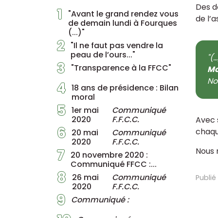
Des d
1
"Avant le grand rendez vous
de l’
de demain lundi à Fourques
(...)"
2
"Il ne faut pas vendre la
peau de l’ours..."
"(.
3
"Transparence à la FFCC"
Mo
No
4
18 ans de présidence : Bilan
moral
5
1er mai
Communiqué
2020
F.F.C.C.
Avec 
6
chaque
20 mai
Communiqué
2020
F.F.C.C.
Nous r
7
20 novembre 2020 :
Communiqué FFCC :...
8
26 mai
Communiqué
Publié
2020
F.F.C.C.
9
Communiqué :