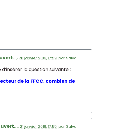
vert...,
20 janvier 2016, 17:59
,
par
Salva
d’insérer la question suivante :
Directeur de la FFCC, combien de
uvert...,
21 janvier 2016, 17:55
,
par
Salva