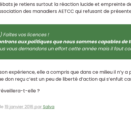
ébats je retiens surtout la réaction lucide et empreinte d
association des manadiers AETCC qui refusant de présenter l
..) Faîtes vos licences !
ntrons aux politiques que nous sommes capables de to
us vous demandons un effort cette année mais il faut cons
son expérience, elle a compris que dans ce milieu il n’y 
 don reçu c’est un peu de liberté d’action qui s’enfuit car
éveillera-t-elle ?
 le
19 janvier 2016 par
Salva