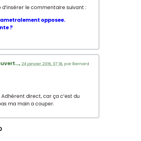
 d’insérer le commentaire suivant :
 diametralement opposee.
nte ?
uvert...,
24 janvier 2016, 07:18
,
par
Bernard
e Adhérent direct, car ça c’est du
s pas ma main a couper.
?