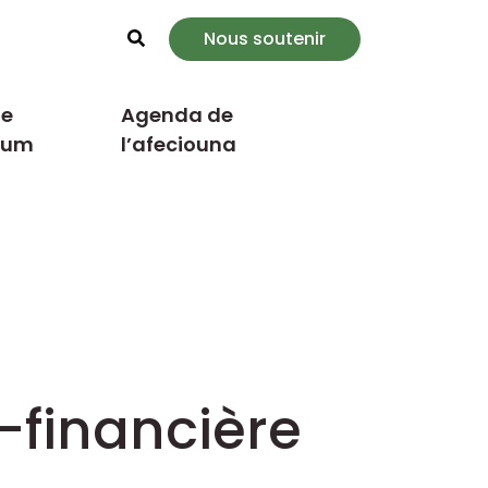
Nous soutenir
Rechercher
e
Agenda de
cum
l’afeciouna
o-financière