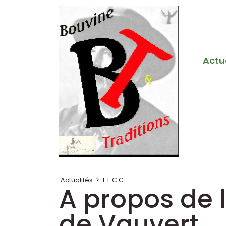
Actu
Actualités
>
F.F.C.C.
A propos de l
de Vauvert...