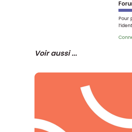
Foru
Pour 
l’iden
Conn
Voir aussi ...