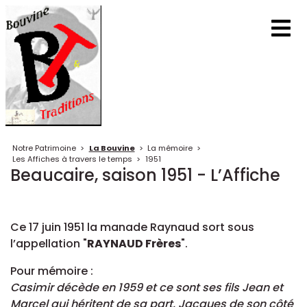
Notre Patrimoine
>
La Bouvine
>
La mémoire
>
Les Affiches à travers le temps
>
1951
Beaucaire, saison 1951 - L’Affiche
Ce 17 juin 1951 la manade Raynaud sort sous
l’appellation "
RAYNAUD Frères
".
Pour mémoire :
Casimir décède en 1959 et ce sont ses fils Jean et
Marcel qui héritent de sa part, Jacques de son côté