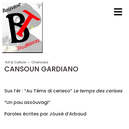
Art & Culture
>
Chansons
CANSOUN GARDIANO
Sus l’èr : “Au Tèms di cerieso”
Le temps des cerises
“Un pau assóuvagi”
Paroles écrites par Jóusè d’Arbaud