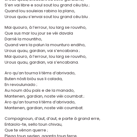
S’en vai libre e soul sout lou grand cèu blu ;
Quand lou souleias rabino la plano,
Urous quau s’envai sout lou grand cèu blu .
Mai quouro, à l’errour, lou larg se rouviho,
Que sus mar lou jour se vèi davala
Darrié la mountiho,
Quand vers la palun la mounturo endiho,
Urous quau, gardian, vai s’encabana ;
Mai quouro, à l’errour, lou larg se rouviho,
Urous quau, gardian, vai s’encabana.
Aro qu’an tourna li tèms d’abrivado,
Buten nòsti biòu sus li calada,
En revoulunado ;
Au noum dóu païs e de la manado,
Mantenen, gardian, noste vièi coumbat ;
Aro qu’an tourna li tèms d’abrivado,
Mantenen, gardian, noste vièi coumbat.
Compagnoun, d’aut, d’aut, e parte à grand erre,
Entaiolo-te, sello toun chivau,
Que te vènon querre ;
Plego toun seden, aganto toun ferre,