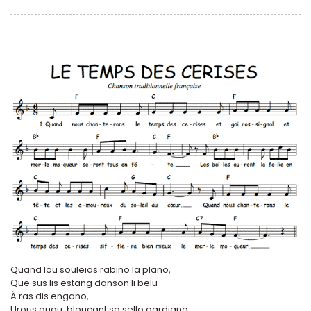
Quand lou souleias rabino la plano,
Que sus lis estang danson li belu
À ras dis engano,
Urous quau, bloucant sa sello gardiano,