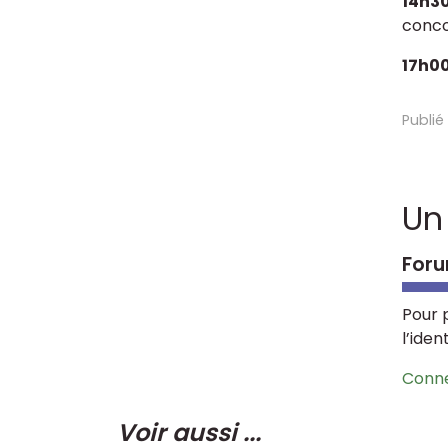
14h3
conc
17h0
Publié
Un
Foru
Pour 
l’iden
Conn
Voir aussi ...