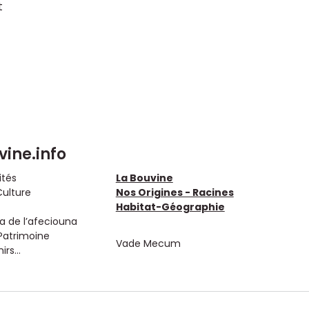
t
vine.info
ités
La Bouvine
Culture
Nos Origines - Racines
Habitat-Géographie
 de l’afeciouna
Patrimoine
Vade Mecum
rs...