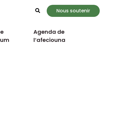
Nous soutenir
Rechercher
e
Agenda de
cum
l’afeciouna