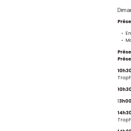
Prése
En
Mo
Prése
Prése
10h3
Troph
10h3
1
3h0
14h3
Troph