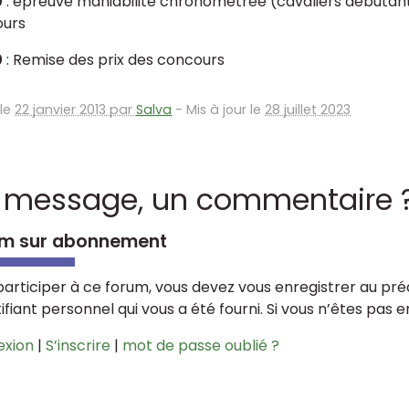
0
: épreuve maniabilité chronométrée (cavaliers débutan
ours
0
: Remise des prix des concours
 le
22 janvier 2013 par
Salva
-
Mis à jour le
28 juillet 2023
 message, un commentaire 
m sur abonnement
participer à ce forum, vous devez vous enregistrer au préa
tifiant personnel qui vous a été fourni. Si vous n’êtes pas 
exion
|
S’inscrire
|
mot de passe oublié ?