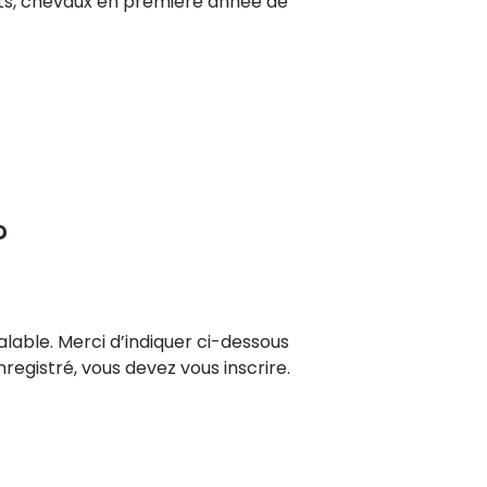
ts, chevaux en première année de
?
lable. Merci d’indiquer ci-dessous
enregistré, vous devez vous inscrire.