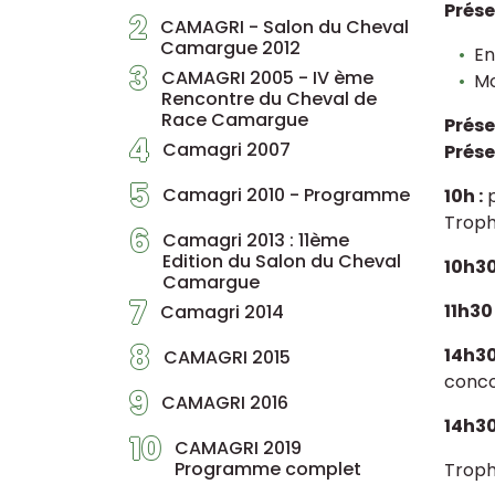
Prése
2
CAMAGRI - Salon du Cheval
Camargue 2012
En
3
CAMAGRI 2005 - IV ème
Mo
Rencontre du Cheval de
Race Camargue
Prése
4
Camagri 2007
Prése
5
Camagri 2010 - Programme
10h :
p
Troph
6
Camagri 2013 : 11ème
Edition du Salon du Cheval
10h3
Camargue
7
11h30
Camagri 2014
8
14h3
CAMAGRI 2015
conc
9
CAMAGRI 2016
14h3
10
CAMAGRI 2019
Programme complet
Troph