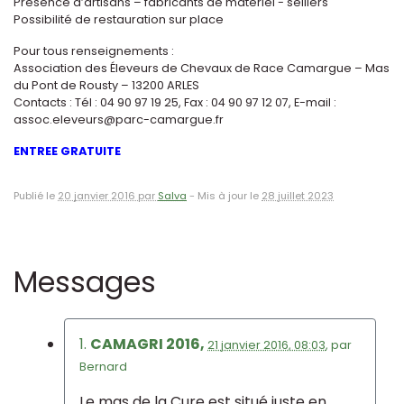
Présence d’artisans – fabricants de matériel - selliers
Possibilité de restauration sur place
Pour tous renseignements :
Association des Éleveurs de Chevaux de Race Camargue – Mas
du Pont de Rousty – 13200 ARLES
Contacts : Tél : 04 90 97 19 25, Fax : 04 90 97 12 07, E-mail :
assoc.eleveurs@parc-camargue.fr
ENTREE
GRATUITE
Publié le
20 janvier 2016 par
Salva
-
Mis à jour le
28 juillet 2023
Messages
1.
CAMAGRI 2016,
21 janvier 2016, 08:03
,
par
Bernard
Le mas de la Cure est situé juste en