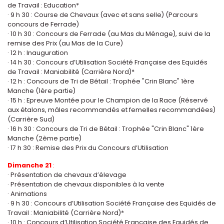
de Travail : Education*
· 9 h 30 : Course de Chevaux (avec et sans selle) (Parcours
concours de Ferrade)
· 10 h 30 : Concours de Ferrade (au Mas du Ménage), suivi de la
remise des Prix (au Mas de la Cure)
· 12 h : Inauguration
· 14 h 30 : Concours d’Utilisation Société Française des Equidés
de Travail : Maniabilité (Carrière Nord)*
· 12 h : Concours de Tri de Bétail : Trophée "Crin Blanc" 1ère
Manche (1ère partie)
· 15 h : Epreuve Montée pour le Champion de la Race (Réservé
aux étalons, mâles recommandés et femelles recommandées)
(Carrière Sud)
· 16 h 30 : Concours de Tri de Bétail : Trophée "Crin Blanc" 1ère
Manche (2ème partie)
· 17 h 30 : Remise des Prix du Concours d’Utilisation
Dimanche 21
:
· Présentation de chevaux d’élevage
· Présentation de chevaux disponibles à la vente
· Animations
· 9 h 30 : Concours d’Utilisation Société Française des Equidés de
Travail : Maniabilité (Carrière Nord)*
· 10 h : Concours d’Utilisation Société Française des Equidés de