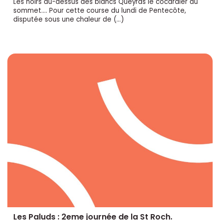
Les noirs au-dessus des blancs Queyras le cocardier au
sommet.... Pour cette course du lundi de Pentecôte,
disputée sous une chaleur de (…)
Les Paluds : 2eme journée de la St Roch.