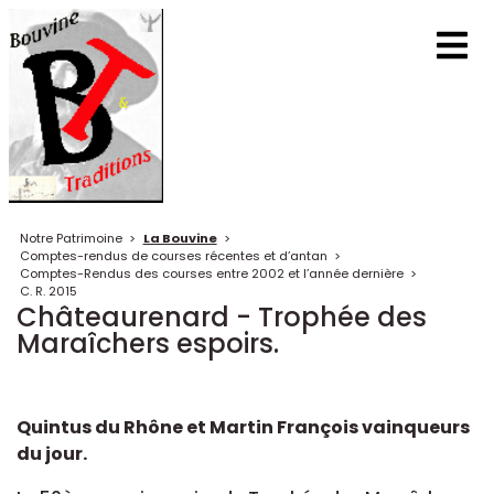
Notre Patrimoine
>
La Bouvine
>
Comptes-rendus de courses récentes et d’antan
>
Comptes-Rendus des courses entre 2002 et l’année dernière
>
C. R. 2015
Châteaurenard - Trophée des
Maraîchers espoirs.
Quintus du Rhône et Martin François vainqueurs
du jour.