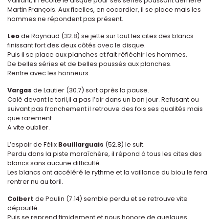
Vaillant, il récolte le disque pour ses séries poussant derrière
Martin François. Aux ficelles, en cocardier, il se place mais les
hommes ne répondent pas présent.
Leo
de Raynaud (32.8) se jette sur tout les cites des blancs
finissant fort des deux côtés avec le disque.
Puis il se place aux planches et fait réfléchir les hommes.
De belles séries et de belles poussés aux planches.
Rentre avec les honneurs.
Vargas
de Lautier (30.7) sort après la pause.
Calé devant le toril,il a pas l’air dans un bon jour. Refusant ou
suivant pas franchement il retrouve des fois ses qualités mais
que rarement.
A vite oublier.
L’espoir de Félix
Bouillarguais
(52.8) le suit.
Perdu dans la piste maraîchère, il répond à tous les cites des
blancs sans aucune difficulté.
Les blancs ont accéléré le rythme et la vaillance du biou le fera
rentrer nu au toril.
Colbert
de Paulin (7.14) semble perdu et se retrouve vite
dépouillé.
Puis se reprend timidement et nous honore de quelques