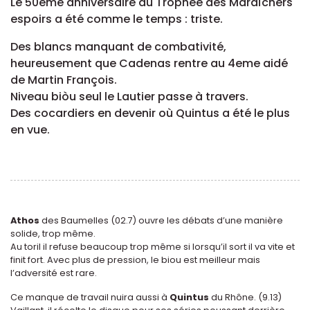
Le 50ème anniversaire du Trophée des Maraîchers
espoirs a été comme le temps : triste.
Des blancs manquant de combativité,
heureusement que Cadenas rentre au 4eme aidé
de Martin François.
Niveau biòu seul le Lautier passe à travers.
Des cocardiers en devenir où Quintus a été le plus
en vue.
Athos
des Baumelles (02.7) ouvre les débats d’une manière
solide, trop même.
Au toril il refuse beaucoup trop même si lorsqu’il sort il va vite et
finit fort. Avec plus de pression, le biou est meilleur mais
l’adversité est rare.
Ce manque de travail nuira aussi à
Quintus
du Rhône. (9.13)