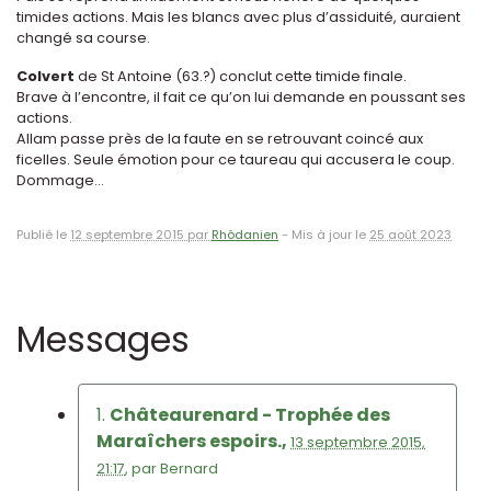
timides actions. Mais les blancs avec plus d’assiduité, auraient
changé sa course.
Colvert
de St Antoine (63.?) conclut cette timide finale.
Brave à l’encontre, il fait ce qu’on lui demande en poussant ses
actions.
Allam passe près de la faute en se retrouvant coincé aux
ficelles. Seule émotion pour ce taureau qui accusera le coup.
Dommage...
Publié le
12 septembre 2015 par
Rhôdanien
-
Mis à jour le
25 août 2023
Messages
1.
Châteaurenard - Trophée des
Maraîchers espoirs.,
13 septembre 2015,
21:17
,
par
Bernard