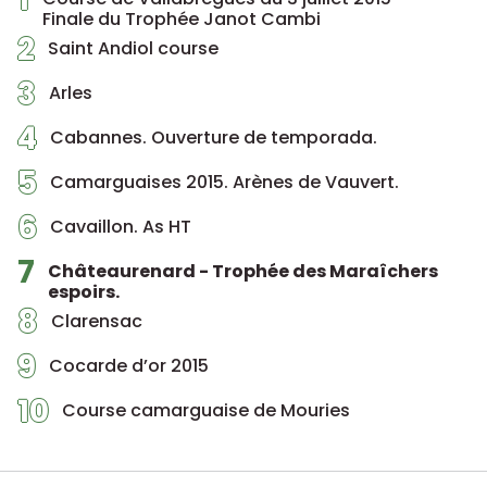
Finale du Trophée Janot Cambi
2
Saint Andiol course
3
Arles
4
Cabannes. Ouverture de temporada.
5
Camarguaises 2015. Arènes de Vauvert.
6
Cavaillon. As HT
7
Châteaurenard - Trophée des Maraîchers
espoirs.
8
Clarensac
9
Cocarde d’or 2015
10
Course camarguaise de Mouries