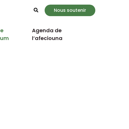
Nous soutenir
Rechercher
e
Agenda de
cum
l’afeciouna