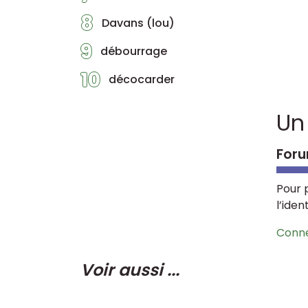
8
Davans (lou)
9
débourrage
10
décocarder
Un
Foru
Pour 
l’iden
Conn
Voir aussi ...