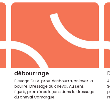
débourrage
D
Elevage Du V. prov. desbourra, enlever la
A
bourre. Dressage du cheval. Au sens
S
figuré, premières leçons dans le dressage
p
du cheval Camargue.
r