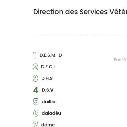
Direction des Services Vété
1
D.E.S.M.I.D
Publié
2
D.F.C.I
3
D.H.S
4
D.S.V
5
dailler
6
daladèu
7
dame