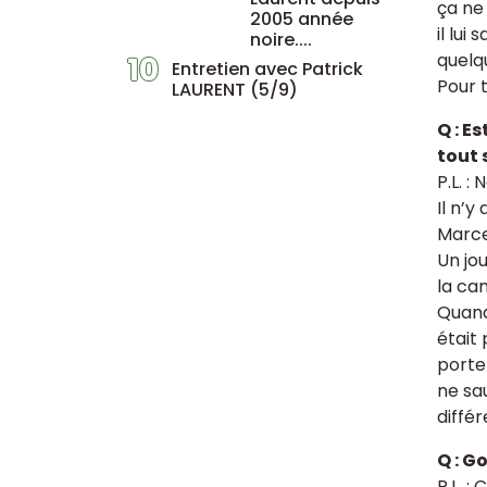
ça ne 
2005 année
il lui
noire....
quelq
10
Entretien avec Patrick
Pour t
LAURENT (5/9)
Q : E
tout 
P.L. :
Il n’
Marce
Un jou
la cam
Quand 
était 
porte 
ne sau
diffé
Q : G
P.L. :