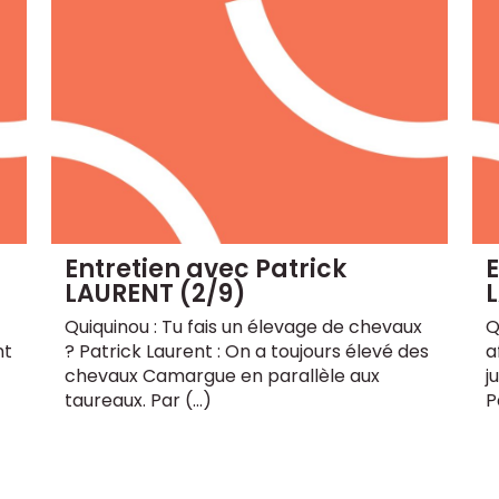
Entretien avec Patrick
E
LAURENT (2/9)
Quiquinou : Tu fais un élevage de chevaux
Q
nt
? Patrick Laurent : On a toujours élevé des
a
chevaux Camargue en parallèle aux
j
taureaux. Par (…)
P