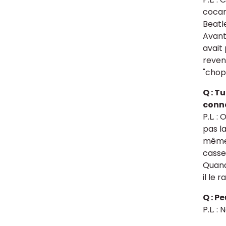
cocar
Beatle
Avant 
avait 
revena
"chop
Q : T
conna
P.L. :
pas l
même 
casse
Quand
il le 
Q : P
P.L. :