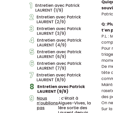
Quiqu
1
Entretien avec Patrick
souvi
LAURENT (1/9)
Patric
2
Entretien avec Patrick
LAURENT (2/9)
Q : P
3
Entretien avec Patrick
t’en 
LAURENT (3/9)
P.L. :
4
Entretien avec Patrick
compr
LAURENT (4/9)
Pour m
5
Entretien avec Patrick
triage
LAURENT (6/9)
moment
6
Entretien avec Patrick
De mê
LAURENT (7/9)
tête 
7
Entretien avec Patrick
comm
LAURENT (8/9)
Maint
8
Entretien avec Patrick
raset
LAURENT (9/9)
9
des pe
Nous
: c’était à
On ne
n’oublions
Aigues-Vives, la
pas
1ère sortie des
Sur la
Laurent depuis