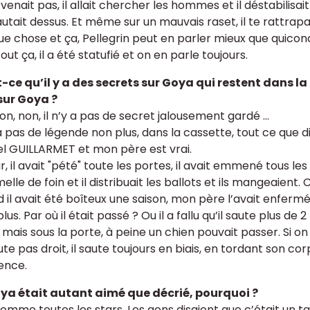
venait pas, il allait chercher les hommes et il déstabilisa
 sautait dessus. Et même sur un mauvais raset, il te rattrapait
ue chose et ça, Pellegrin peut en parler mieux que quicon
out ça, il a été statufié et on en parle toujours.
st-ce qu’il y a des secrets sur Goya qui restent dans la
sur Goya ?
 Non, non, il n’y a pas de secret jalousement gardé ...
y a pas de légende non plus, dans la cassette, tout ce qu
l GUILLARMET et mon père est vrai.
r, il avait "pété" toute les portes, il avait emmené tous les
elle de foin et il distribuait les ballots et ils mangeaient. C
il avait été boîteux une saison, mon père l’avait enfermé 
plus. Par où il était passé ? Ou il a fallu qu’il saute plus de
mais sous la porte, à peine un chien pouvait passer. Si on 
te pas droit, il saute toujours en biais, en tordant son corps
rence.
oya était autant aimé que décrié, pourquoi ?
 Comme toutes les stars. Les gens disaient que c’était un t