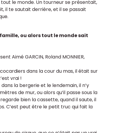
it tout le monde. Un tourneur se présentait,
, il te sautait derrière, et il se passait
que.
 famille, ou alors tout le monde sait
e disent Aimé GARCIN, Roland MONNIER,
 cocardiers dans la cour du mas, il était sur
’est vrai !
dans la bergerie et le lendemain, il n’y
 2 mètres de mur, ou alors qu’il passe sous la
regarde bien la cassette, quand il saute, il
. C’est peut être le petit truc qui fait la
aureau de cirque, que ce n’était pas un vrai