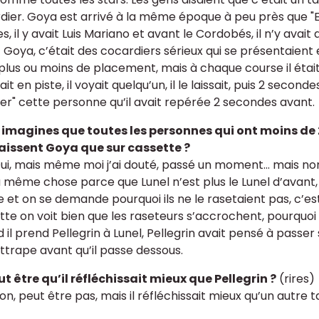
dier. Goya est arrivé à la même époque à peu près que "El
s, il y avait Luis Mariano et avant le Cordobés, il n’y avait 
Goya, c’était des cocardiers sérieux qui se présentaient en p
plus ou moins de placement, mais à chaque course il était là
it en piste, il voyait quelqu’un, il le laissait, puis 2 seconde
er" cette personne qu’il avait repérée 2 secondes avant.
u imagines que toutes les personnes qui ont moins de 2
issent Goya que sur cassette ?
 Oui, mais même moi j’ai douté, passé un moment... mais non
a même chose parce que Lunel n’est plus le Lunel d’avant
et on se demande pourquoi ils ne le rasetaient pas, c’est q
tte on voit bien que les raseteurs s’accrochent, pourquoi i
 il prend Pellegrin à Lunel, Pellegrin avait pensé à passer
rattrape avant qu’il passe dessous.
eut être qu’il réfléchissait mieux que Pellegrin ?
(rires)
 Non, peut être pas, mais il réfléchissait mieux qu’un autre t