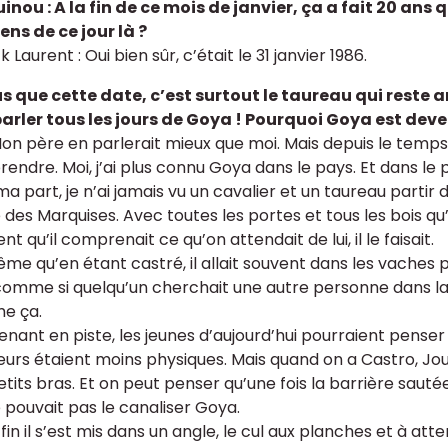
inou : A la fin de ce mois de janvier, ça a fait 20 ans
ens de ce jour là ?
k Laurent : Oui bien sûr, c’était le 31 janvier 1986.
lus que cette date, c’est surtout le taureau qui reste
parler tous les jours de Goya ! Pourquoi Goya est dev
 Mon père en parlerait mieux que moi. Mais depuis le temps, j
endre. Moi, j’ai plus connu Goya dans le pays. Et dans le 
a part, je n’ai jamais vu un cavalier et un taureau partir 
 des Marquises. Avec toutes les portes et tous les bois qu’il
 qu’il comprenait ce qu’on attendait de lui, il le faisait.
me qu’en étant castré, il allait souvent dans les vaches
comme si quelqu’un cherchait une autre personne dans la f
e ça.
enant en piste, les jeunes d’aujourd’hui pourraient penser 
eurs étaient moins physiques. Mais quand on a Castro, Jou
tits bras. Et on peut penser qu’une fois la barrière sautée, 
 pouvait pas le canaliser Goya.
 fin il s’est mis dans un angle, le cul aux planches et à atten