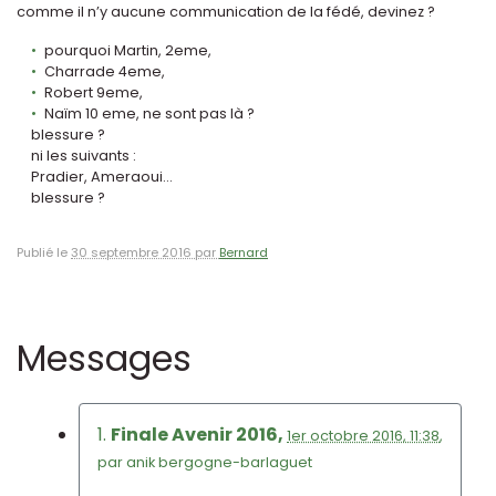
comme il n’y aucune communication de la fédé, devinez ?
pourquoi Martin, 2eme,
Charrade 4eme,
Robert 9eme,
Naïm 10 eme, ne sont pas là ?
blessure ?
ni les suivants :
Pradier, Ameraoui...
blessure ?
Publié le
30 septembre 2016 par
Bernard
Messages
1.
Finale Avenir 2016,
1er octobre 2016, 11:38
,
par
anik bergogne-barlaguet