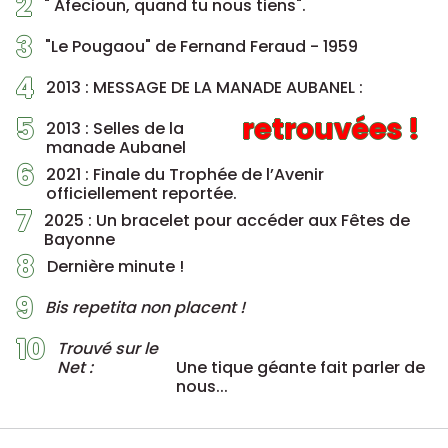
2
" Afecioun, quand tu nous tiens".
3
"Le Pougaou" de Fernand Feraud - 1959
4
2013 : MESSAGE DE LA MANADE AUBANEL :
5
retrouvées !
2013 : Selles de la
manade Aubanel
6
2021 : Finale du Trophée de l’Avenir
officiellement reportée.
7
2025 : Un bracelet pour accéder aux Fêtes de
Bayonne
8
Dernière minute !
9
Bis repetita non placent !
10
Trouvé sur le
Net :
Une tique géante fait parler de
nous...