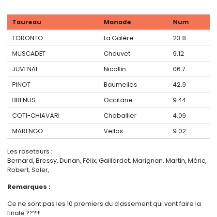
Taureau
Manade
Num
TORONTO
La Galère
23.8
MUSCADET
Chauvet
9.12
JUVENAL
Nicollin
06.7
PINOT
Baumelles
42.9
BRENUS
Occitane
9.44
COTI-CHIAVARI
Chaballier
4.09
MARENGO
Vellas
9.02
Les raseteurs :
Bernard, Bressy, Dunan, Félix, Gaillardet, Marignan, Martin, Méric,
Robert, Soler,
Remarques :
Ce ne sont pas les 10 premiers du classement qui vont faire la
finale ???!!!