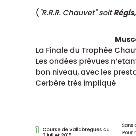
(
"R.R.R. Chauvet" soit
Régis
Musca
La Finale du Trophée Chauve
Les ondées prévues n’etant
bon niveau, avec les prest
Cerbère très impliqué
Sans 
1
Course de Vallabregues du
Pour 
3 juillet 2015