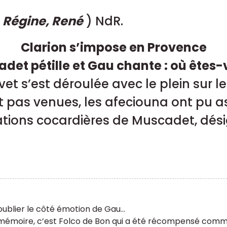
, Régine, René
) NdR.
Clarion s’impose en Provence
det pétille et Gau chante : où êtes-
t s’est déroulée avec le plein sur l
 pas venues, les afeciouna ont pu as
ations cocardières de Muscadet, désig
oublier le côté émotion de Gau...
mémoire, c’est Folco de Bon qui a été récompensé comme 