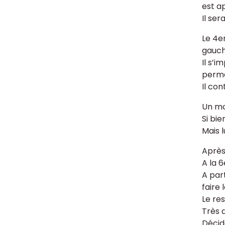
est ap
Il se
Le 4
gauch
Il s’
perma
Il con
Un mo
Si bie
Mais l
Après
A la 6
A part
faire 
Le res
Très d
Décid