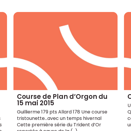
Course de Plan d’Orgon du
15 mai 2015
U
Guillierme 179 pts Allard 178 Une course
Q
s
tristounette...avec un temps hivernal
c
s
Cette première série du Trident d’Or
u