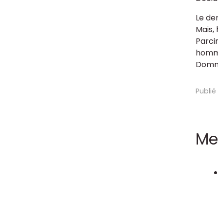
Le de
Mais, 
Parcim
homme
Domma
Publié
Me