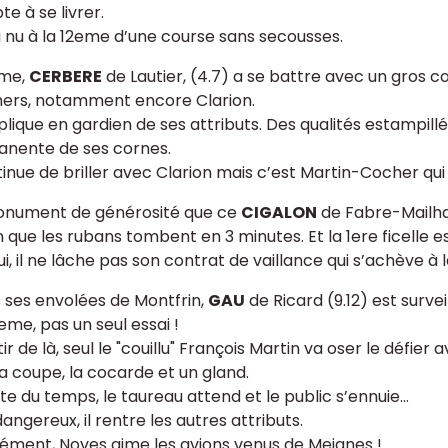
te à se livrer.
ra nu à la 12eme d’une course sans secousses.
eme,
CERBERE
de Lautier, (4.7) a se battre avec un gros 
ers, notamment encore Clarion.
implique en gardien de ses attributs. Des qualités estampil
nente de ses cornes.
tinue de briller avec Clarion mais c’est Martin-Cocher qui 
nument de générosité que ce
CIGALON
de Fabre-Mailha
n que les rubans tombent en 3 minutes. Et la 1ere ficelle e
ui, il ne lâche pas son contrat de vaillance qui s’achève à
 ses envolées de Montfrin,
GAU
de Ricard (9.12) est surveill
eme, pas un seul essai !
ir de là, seul le "couillu" François Martin va oser le défier a
la coupe, la cocarde et un gland.
te du temps, le taureau attend et le public s’ennuie...
angereux, il rentre les autres attributs.
ément, Noves aime les avions venus de Mejanes !