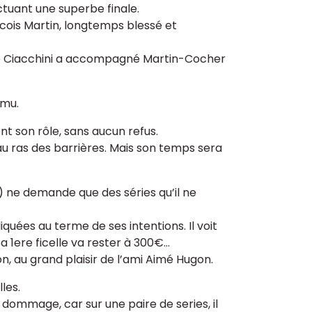
ctuant une superbe finale.
ncois Martin, longtemps blessé et
 que Ciacchini a accompagné Martin-Cocher
ému.
t son rôle, sans aucun refus.
 au ras des barrières. Mais son temps sera
) ne demande que des séries qu’il ne
quées au terme de ses intentions. Il voit
 1ere ficelle va rester à 300€...
n, au grand plaisir de l’ami Aimé Hugon.
les.
t dommage, car sur une paire de series, il