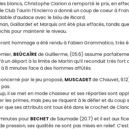
les blancs, Christophe Clarion a remporté le prix, en effe
, le Club Taurin l’Encierro a donné un coup de coeur à Fra
dable d’audace avec le biòu de Ricard.
nan, Gaillardet et Marquis ont été plus effacés, tandis
nchis pour maintenir le niveau.
brant hommage a été rendu à Fabien Grammatico, très 
emier,
BEÙCAÏRE
de Guillierme, (05.6) assume parfaitemen
à un départ à la limite de Martin qu’il reconduit très fort
t à 8 minutes face à des hommes affûtés.
concerné par le jeu proposé,
MUSCADET
de Chauvet, 9.12
 pas.
up, il se met en mode chasseur et ses réparties sont appli
 les primes, mais peu se risquent à le défier et du coup sa
er que ses attributs ont tous été dans le crochet de Clario
minutes pour
BECHET
de Saumade (20.7) et il est aux ficel
de pression, ses qualités ne sont pas mises en relief. C’es