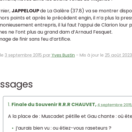
rnier,
JAPPELOUP
de La Galère (37.8) va se montrer dispo
hors points et après le précédent engin, il n’a plus la pres
onieusement entrepris, il lui faut l’appui de Clarion lour pass
s ne l’ont plus au grand dam d’Arnaud Fesquet.
ge de finir sans feu d’artifice.
 le
3 septembre 2015 par
Yves Bustin
-
Mis à jour le
25 août 2023
ssages
1.
Finale du Souvenir R.R.R CHAUVET,
4 septembre 2015,
A la place de : Muscadet pétille et Gau chante : où êt
j’aurais bien vu : ou étiez-vous raseteurs ?