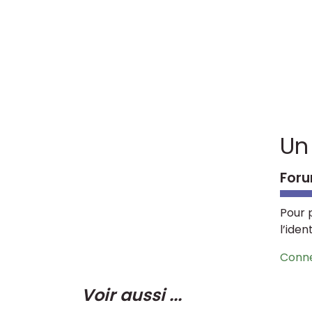
Un
Foru
Pour 
l’iden
Conn
Voir aussi ...