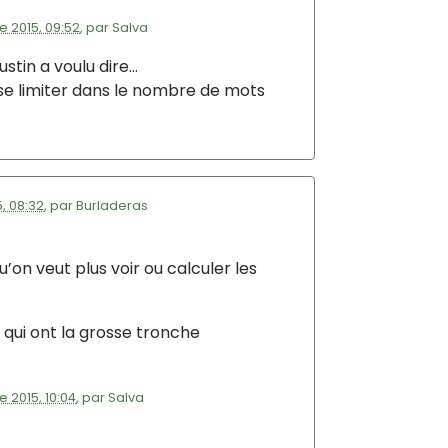
 2015, 09:52
,
par
Salva
tin a voulu dire...
se limiter dans le nombre de mots
, 08:32
,
par
Burladeras
u’on veut plus voir ou calculer les
x qui ont la grosse tronche
 2015, 10:04
,
par
Salva