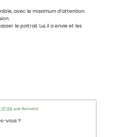
nible, avec le maximum d’attention.
sion.
er le poitrail. Lui, il a envie et les
 07:09
,
par
Bernard
es-vous ?