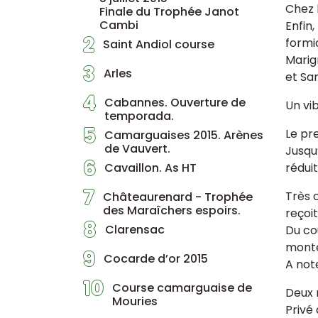
Chez 
Finale du Trophée Janot
Cambi
Enfin
2
formi
Saint Andiol course
Marig
3
Arles
et Sa
4
Cabannes. Ouverture de
Un vi
temporada.
5
Le pr
Camarguaises 2015. Arènes
de Vauvert.
Jusqu’
6
Cavaillon. As HT
rédui
7
Très 
Châteaurenard - Trophée
des Maraîchers espoirs.
reçoit
8
Clarensac
Du co
monter
9
Cocarde d’or 2015
A not
10
Course camarguaise de
Deux 
Mouries
Privé 