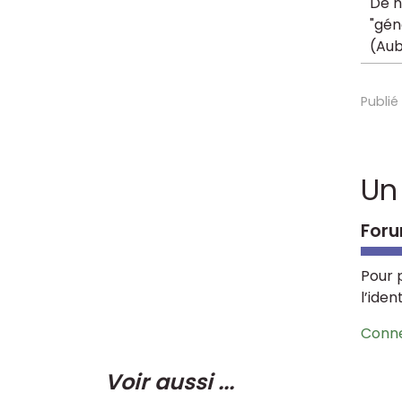
De n
"gén
(Aub
Publié
Un
Foru
Pour 
l’iden
Conn
Voir aussi ...