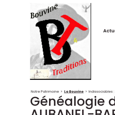
Actu
Notre Patrimoine
>
La Bouvine
>
Indissociables
Généalogie d
AUBANEL-BA