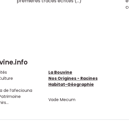
premières traces écrites (…)
é
c
vine.info
ités
La Bouvine
Culture
Nos Origines - Racines
Habitat-Géographie
 de l’afeciouna
Patrimoine
Vade Mecum
rs...