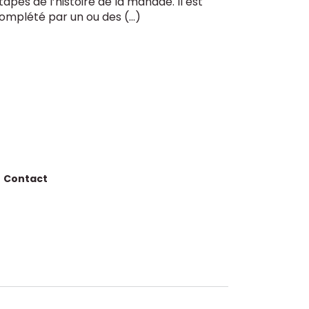
tapes de l’histoire de la manade. Il est
omplété par un ou des (…)
Contact