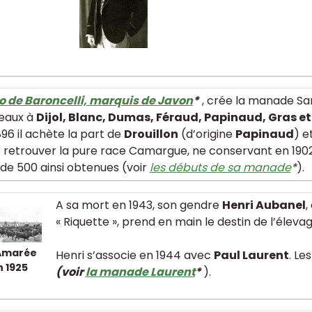
o de Baroncelli, marquis de Javon
*
, crée la manade Sa
eaux à
Dijol, Blanc, Dumas, Féraud, Papinaud, Gras e
896 il achète la part de
Drouillon
(d’origine
Papinaud
) e
 retrouver la pure race Camargue, ne conservant en 1902
 de 500 ainsi obtenues (voir
les débuts de sa manade
*
).
A sa mort en 1943, son gendre
Henri Aubanel
,
« Riquette », prend en main le destin de l’éleva
’Amarée
Henri s’associe en 1944 avec
Paul Laurent
. Le
n 1925
(voir
la manade Laurent
*
).