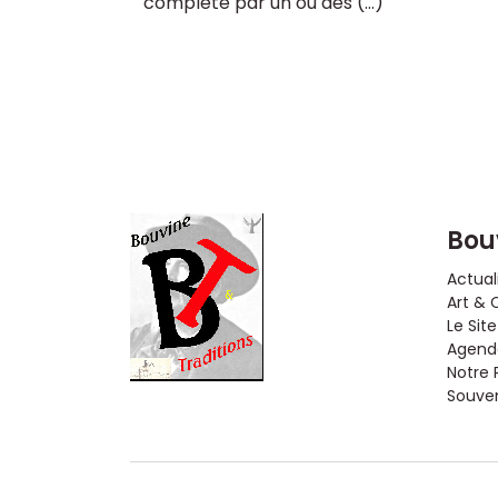
complété par un ou des (…)
Bou
Actual
Art & 
Le Site
Agenda
Notre 
Souveni