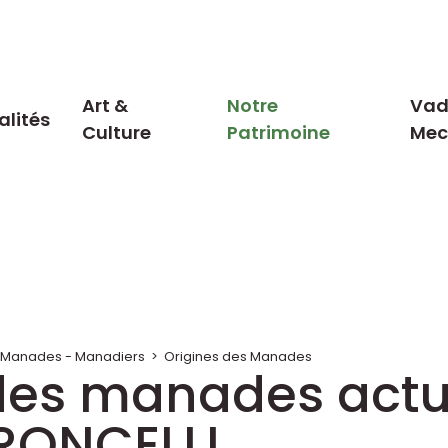
Art &
Notre
Vad
alités
Culture
Patrimoine
Me
 : Manades - Manadiers
>
Origines des Manades
es manades actue
RONCELLI