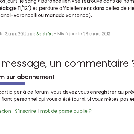
os jours, le sang « baroncellien » se retrouve dans de n
éalogie 11/12") et perdure officiellement dans celles de Pi
anel-Baroncelli ou manado Santenco).
 le
2 mai 2012 par
Simbèu
-
Mis à jour le
28 mars 2013
 message, un commentaire 
m sur abonnement
participer à ce forum, vous devez vous enregistrer au préa
tifiant personnel qui vous a été fourni. Si vous n’êtes pas 
exion
|
S’inscrire
|
mot de passe oublié ?