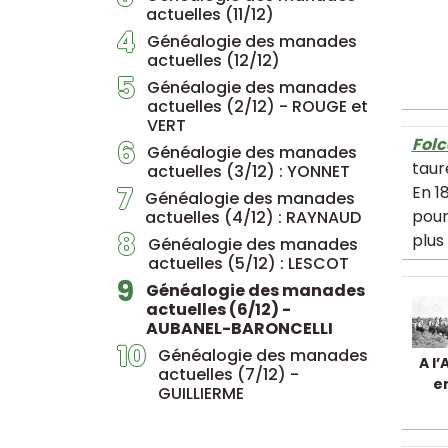
actuelles (11/12)
4
Généalogie des manades
actuelles (12/12)
5
Généalogie des manades
actuelles (2/12) - ROUGE et
VERT
Folc
6
Généalogie des manades
taur
actuelles (3/12) : YONNET
7
En 1
Généalogie des manades
pour
actuelles (4/12) : RAYNAUD
8
plus
Généalogie des manades
actuelles (5/12) : LESCOT
9
Généalogie des manades
actuelles (6/12) -
AUBANEL-BARONCELLI
10
Généalogie des manades
A l
actuelles (7/12) -
e
GUILLIERME