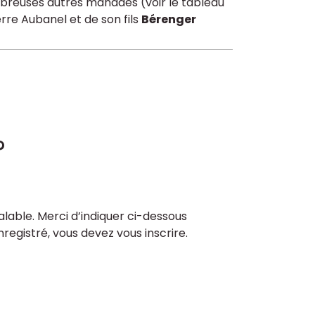
ombreuses autres manades (voir le tableau
erre Aubanel et de son fils
Bérenger
?
lable. Merci d’indiquer ci-dessous
enregistré, vous devez vous inscrire.