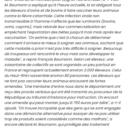
M. Baumann a expliqué qu’à l’heure actuelle, la loi obligeait tous
les éleveurs d’ovins et de bovins à faire vacciner leurs animaux
contre la fièvre catarrhale. Cette infection virale non
transmissible à l’homme n’affecte que les ruminants (bovins,
ovins, caprins), mais retarde leur commercialisation en
empêchant l’exportation des bêtes jusqu’à trois mois après leur
vaccination. "On estime que c’est à chacun de déterminer
comment il arrivera le mieux à soigner ses animaux, sachant que
cette maladie a priori n’est pas très difficile à soigner. Beaucoup
de troupeaux ont rencontré le virus mais sans développer la
maladie", a repris François Baumann. Selon cet éleveur, une
soixantaine de collectifs se sont organisés un peu partout en
France et regroupent actuellement environ 3.000 éleveurs. Celui
du Haut-Rhin rassemble environ 80 personnes. Les éleveurs qui
ne font pas vacciner leurs animaux encourent de fortes
amendes. "Une trentaine d’entre nous dans le département ont
reçu des procès verbaux qui ont été transmis au procureur de la
République au tribunal d’instance pour instruction. On encourt
une amende qui peut monter jusqu’à 750 euros par bête", a-t-il
ajouté. "On trouve incroyable que des gens qui se sont engagés
dans une démarche alternative pour essayer de ne pas utiliser
trop de produits soient considérés comme des malfrats", a
encore déclaré M. Baumann, qui privilégie des traitement