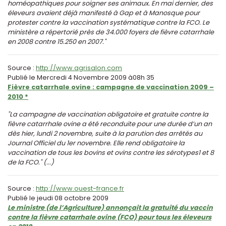
homéopathiques pour soigner ses animaux. En mai dernier, des
éleveurs avaient déjà manifesté à Gap et à Manosque pour
protester contre la vaccination systématique contre la FCO. Le
ministère a répertorié près de 34.000 foyers de fièvre catarrhale
en 2008 contre 15.250 en 2007."
Source :
http://www.agrisalon.com
Publié le Mercredi 4 Novembre 2009 à08h 35
Fièvre catarrhale ovine : campagne de vaccination 2009 –
2010 *
"La campagne de vaccination obligatoire et gratuite contre la
fièvre catarrhale ovine a été reconduite pour une durée d’un an
dès hier, lundi 2 novembre, suite à la parution des arrêtés au
Journal Officiel du 1er novembre. Elle rend obligatoire la
vaccination de tous les bovins et ovins contre les sérotypes1 et 8
de la FCO." (...)
Source :
http://www.ouest-france.fr
Publié le jeudi 08 octobre 2009
Le ministre (de l’Agriculture) annonçait la gratuité du vaccin
contre la fièvre catarrhale ovine (FCO) pour tous les éleveurs