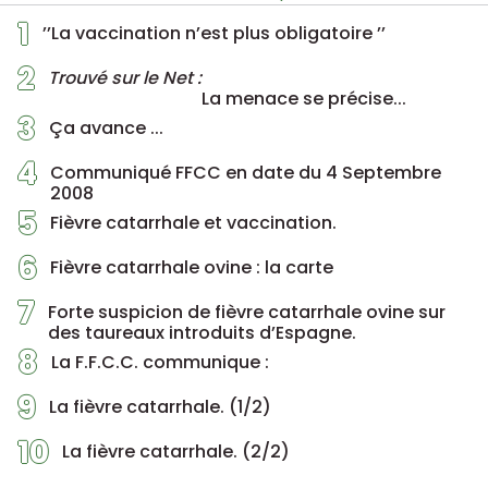
1
’’La vaccination n’est plus obligatoire ’’
2
Trouvé sur le Net :
La menace se précise...
3
Ça avance ...
4
Communiqué FFCC en date du 4 Septembre
2008
5
Fièvre catarrhale et vaccination.
6
Fièvre catarrhale ovine : la carte
7
Forte suspicion de fièvre catarrhale ovine sur
des taureaux introduits d’Espagne.
8
La F.F.C.C. communique :
9
La fièvre catarrhale. (1/2)
10
La fièvre catarrhale. (2/2)