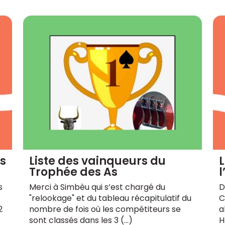
es
Liste des vainqueurs du
L
Trophée des As
l
s
Merci à Simbèu qui s’est chargé du
D
"relookage" et du tableau récapitulatif du
C
2
nombre de fois où les compétiteurs se
a
sont classés dans les 3 (…)
H