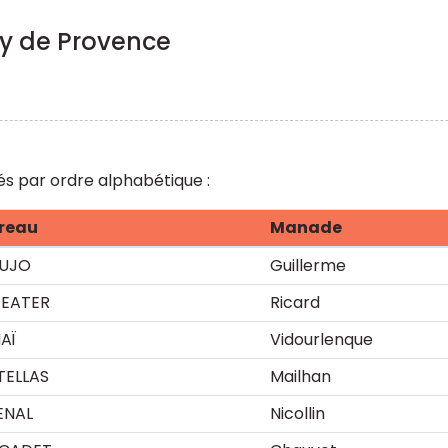
y de Provence
és par ordre alphabétique :
reau
Manade
UJO
Guillerme
FEATER
Ricard
AÏ
Vidourlenque
TELLAS
Mailhan
ENAL
Nicollin