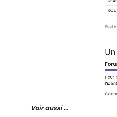
MUS
ROU
Publié
Un
Foru
Pour 
l’iden
Conn
Voir aussi ...