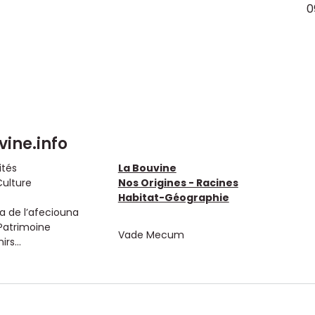
0
vine.info
ités
La Bouvine
Culture
Nos Origines - Racines
Habitat-Géographie
 de l’afeciouna
Patrimoine
Vade Mecum
rs...