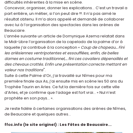
difficultés inhérentes à la mise en scène.
Concevoir, organiser, donner les explications... C’est un travail a
part entière, un métier, si l’on peut dire !!!. Il n’a pas aimé le
résultat obtenu. Il m’a alors appelé et demandé de collaborer
avec lui à l’organisation des spectacles dans les arènes de
Beaucaire.
L’année suivante un article de Domynique Azema relatait dans
le Midi-Libre l’organisation de la capelado de la palme d’or à
laquelle j’ai contribué à la conception «
Coup de chapeau… Fini
les arlésiennes ventripotentes et essoufflées, enfin, de belles
dames en costume traditionnel,… fini ces cavaliers dépenaillés et
des chevaux crottés. Enfin une présentation correcte mettant en
valeur nos traditions
".
Suite à cette Palme d’Or, j’ai travaillé sur Nîmes pour ma
première finale aux As, j’ai ensuite mis en scène les 50 ans du
Trophée Taurin en Arles. Ce fut la dernière fois sur cette ville
d’Arles, et je confirme que l’adage est fort vrai… « Nul n’est
prophète en son pays… ».
Je reste fidèle à certaines organisations des arènes de Nîmes,
de Beaucaire et quelques autres…
ffcc.info (le site originel) : Les Fêtes de Beaucaire...