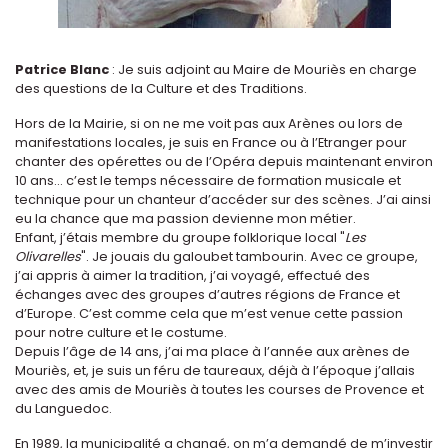
Patrice Blanc
: Je suis adjoint au Maire de Mouriès en charge
des questions de la Culture et des Traditions.
Hors de la Mairie, si on ne me voit pas aux Arènes ou lors de
manifestations locales, je suis en France ou à l’Etranger pour
chanter des opérettes ou de l’Opéra depuis maintenant environ
10 ans… c’est le temps nécessaire de formation musicale et
technique pour un chanteur d’accéder sur des scènes. J’ai ainsi
eu la chance que ma passion devienne mon métier.
Enfant, j’étais membre du groupe folklorique local "
Les
Olivarelles
". Je jouais du galoubet tambourin. Avec ce groupe,
j’ai appris à aimer la tradition, j’ai voyagé, effectué des
échanges avec des groupes d’autres régions de France et
d’Europe. C’est comme cela que m’est venue cette passion
pour notre culture et le costume.
Depuis l’âge de 14 ans, j’ai ma place à l’année aux arènes de
Mouriès, et, je suis un féru de taureaux, déjà à l’époque j’allais
avec des amis de Mouriès à toutes les courses de Provence et
du Languedoc.
En 1989, la municipalité a changé, on m’a demandé de m’investir