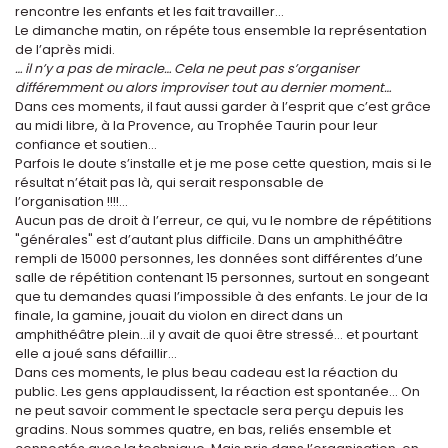
rencontre les enfants et les fait travailler...
Le dimanche matin, on répéte tous ensemble la représentation
de l’après midi.
… il n’y a pas de miracle… Cela ne peut pas s’organiser
différemment ou alors improviser tout au dernier moment…
Dans ces moments, il faut aussi garder à l’esprit que c’est grâce
au midi libre, à la Provence, au Trophée Taurin pour leur
confiance et soutien...
Parfois le doute s’installe et je me pose cette question, mais si le
résultat n’était pas là, qui serait responsable de
l’organisation !!!!…
Aucun pas de droit à l’erreur, ce qui, vu le nombre de répétitions
"générales" est d’autant plus difficile. Dans un amphithéâtre
rempli de 15000 personnes, les données sont différentes d’une
salle de répétition contenant 15 personnes, surtout en songeant
que tu demandes quasi l’impossible à des enfants. Le jour de la
finale, la gamine, jouait du violon en direct dans un
amphithéâtre plein...il y avait de quoi être stressé... et pourtant
elle a joué sans défaillir…
Dans ces moments, le plus beau cadeau est la réaction du
public. Les gens applaudissent, la réaction est spontanée... On
ne peut savoir comment le spectacle sera perçu depuis les
gradins. Nous sommes quatre, en bas, reliés ensemble et