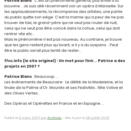
Patrice Blanc
: C’est un phénomène général, pas limité à la
bouvine... Je suis allé récemment voir un opéra à Marseille. Sur
les applaudissements, la récompense des artistes, une partie
du public quitte son siège. C’est la mamie qui a peur de ne pas
trouver de taxi, le grand-père qui ne veut pas rouler de nuit,
celui qui ne veut pas être coincé dans la cohue, celui qui doit
rentrer vite etc...
Mais le phénomène n’est pas nouveau. Au contraire, je trouve
que les gens restent plus qu’avant, si il y a du suspens... Peut
être le public serait plus tenté de rester...
ffcc.info (le site originel) : Un mot pour finir... Patrice a des
projets en 2007 ?
Patrice Blanc
: Beaucoup….
Les évènements de Beaucaire : Le défilé de la Madeleine, et la
finale de la Palme d’Or. Mouriès et ses Festivités…fête Votive et
des Olives Vertes...
Des Opéras et Opérettes en France et en Espagne….
Publié le
6 mars 2007 par
Archives
-
Mis à jour le
28 juillet 2023