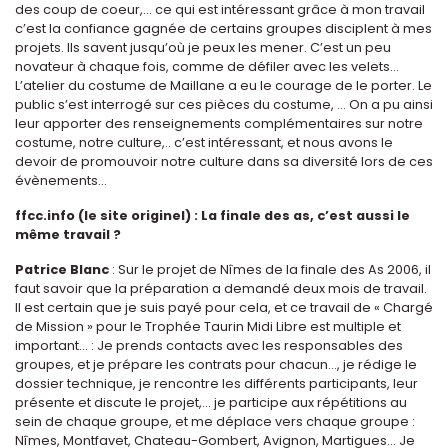
des coup de coeur,… ce qui est intéressant grâce à mon travail
c’est la confiance gagnée de certains groupes disciplent à mes
projets. Ils savent jusqu’où je peux les mener. C’est un peu
novateur à chaque fois, comme de défiler avec les velets...
L’atelier du costume de Maillane a eu le courage de le porter. Le
public s’est interrogé sur ces pièces du costume, ... On a pu ainsi
leur apporter des renseignements complémentaires sur notre
costume, notre culture,.. c’est intéressant, et nous avons le
devoir de promouvoir notre culture dans sa diversité lors de ces
évènements...
ffcc.info (le site originel) : La finale des as, c’est aussi le
même travail ?
Patrice Blanc
: Sur le projet de Nîmes de la finale des As 2006, il
faut savoir que la préparation a demandé deux mois de travail.
Il est certain que je suis payé pour cela, et ce travail de « Chargé
de Mission » pour le Trophée Taurin Midi Libre est multiple et
important… : Je prends contacts avec les responsables des
groupes, et je prépare les contrats pour chacun…, je rédige le
dossier technique, je rencontre les différents participants, leur
présente et discute le projet,... je participe aux répétitions au
sein de chaque groupe, et me déplace vers chaque groupe :
Nîmes, Montfavet, Chateau-Gombert, Avignon, Martigues... Je