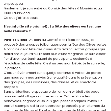
un petit peu..
Finalement, je suis entré au Comité des Fêtes à Mouriès et au
Club Taurin local.
Ce que j’ai fait depuis.
ffcc.info (le site originel) : La fête des olives vertes, une
belle réussite ?
Patrice Blanc
: Au sein du Comité des Fêtes, en 1990, j’ai
proposé des groupes folkloriques pour la fête des Olives vertes.
A l’origine de la fête des olives, il n’y avait que trois groupes qui
défilaient, aujourd’hui ils sont plus d’une vingtaine. Je suis assez
fier d’avoir pu réunir autant de participants costumés à
l’évolution de cette fête. C’est un peu mon bébé. Je le surveille,
le protège...
C’est un évènement sur lequel je continue à veiller. Je pense
que nous sommes arrivés à une qualité dans la présentation
des groupes, des costumes, des danses, et du spectacle
proposé...
Sans prétention, le spectacle de l’an dernier était très beau
pour un petit village comme le notre. Grâce à tous les
bénévoles, et grâce aussi aux groupes folkloriques invités. Un
parfait exemple est la collaboration proposée par le temps du
costume de Nîmes et l’atelier du costume de Maillane oeuvrant