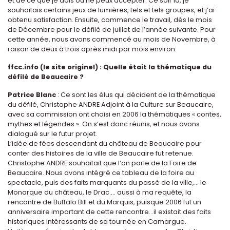
et de ce que je dois ou ne peux accepter. Ce soir là, je
souhaitais certains jeux de lumières, tels et tels groupes, et j’ai
obtenu satisfaction. Ensuite, commence le travail, dès le mois
de Décembre pour le défilé de juillet de l’année suivante. Pour
cette année, nous avons commencé au mois de Novembre, à
raison de deux à trois après midi par mois environ.
ffcc.info (le site originel) : Quelle était la thématique du
défilé de Beaucaire ?
Patrice Blanc
: Ce sont les élus qui décident de la thématique
du défilé, Christophe ANDRE Adjoint à la Culture sur Beaucaire,
avec sa commission ont choisi en 2006 la thématiques « contes,
mythes et légendes ». On s’est donc réunis, et nous avons
dialogué sur le futur projet.
L’idée de fées descendant du château de Beaucaire pour
conter des histoires de la ville de Beaucaire fut retenue.
Christophe ANDRE souhaitait que l’on parle de la Foire de
Beaucaire. Nous avons intégré ce tableau de la foire au
spectacle, puis des faits marquants du passé de la ville,… le
Monarque du château, le Drac…. aussi à ma requête, la
rencontre de Buffalo Bill et du Marquis, puisque 2006 fut un
anniversaire important de cette rencontre…il existait des faits
historiques intéressants de sa tournée en Camargue.