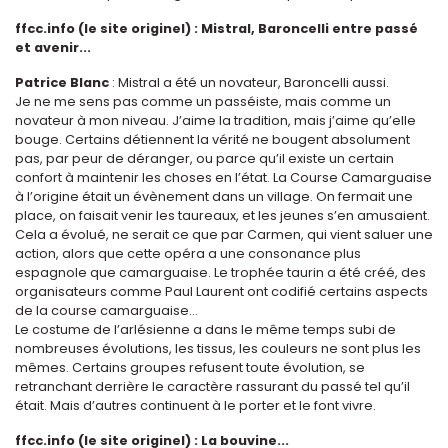
ffcc.info (le site originel) : Mistral, Baroncelli entre passé
et avenir...
Patrice Blanc
: Mistral a été un novateur, Baroncelli aussi.
Je ne me sens pas comme un passéiste, mais comme un
novateur à mon niveau. J’aime la tradition, mais j’aime qu’elle
bouge. Certains détiennent la vérité ne bougent absolument
pas, par peur de déranger, ou parce qu’il existe un certain
confort à maintenir les choses en l’état. La Course Camarguaise
à l’origine était un évènement dans un village. On fermait une
place, on faisait venir les taureaux, et les jeunes s’en amusaient.
Cela a évolué, ne serait ce que par Carmen, qui vient saluer une
action, alors que cette opéra a une consonance plus
espagnole que camarguaise. Le trophée taurin a été créé, des
organisateurs comme Paul Laurent ont codifié certains aspects
de la course camarguaise...
Le costume de l’arlésienne a dans le même temps subi de
nombreuses évolutions, les tissus, les couleurs ne sont plus les
mêmes. Certains groupes refusent toute évolution, se
retranchant derrière le caractère rassurant du passé tel qu’il
était. Mais d’autres continuent à le porter et le font vivre.
ffcc.info (le site originel) : La bouvine...