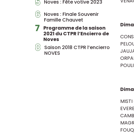
5
VENA
Noves : Fête votive 2023
6
Noves : Finale Souvenir
Famille Chauvet
Diman
7
Programme de la saison
2021 du CTPR l’Encierro de
CONST
Noves
PELOU
8
Saison 2018 CTPR l’encierro
JAUJ
NOVES
ORPAI
POULI
Dima
MISTI
EVERE
CAMB
MAGRI
FOUQ