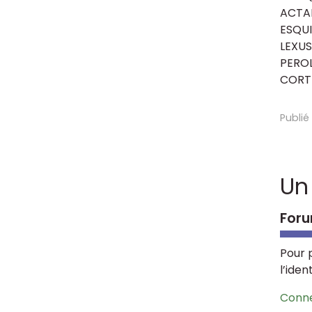
ACTA
ESQUI
LEXUS
PEROL
CORT
Publié
Un
Foru
Pour 
l’iden
Conn