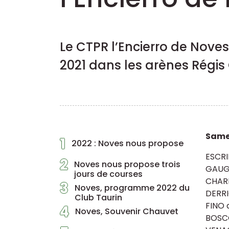
Le CTPR l’Encierro de Nov
2021 dans les arènes Régis
Samed
1
2022 : Noves nous propose
ESCRI
2
Noves nous propose trois
GAUG
jours de courses
CHARR
3
Noves, programme 2022 du
DERRI
Club Taurin
FINO 
4
Noves, Souvenir Chauvet
BOSC