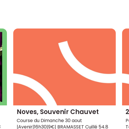
Noves, Souvenir Chauvet
2
Course du Dimanche 30 aout
P
3
|Avenir|16h30|9€| BRAMASSET Cuillé 54.8
T