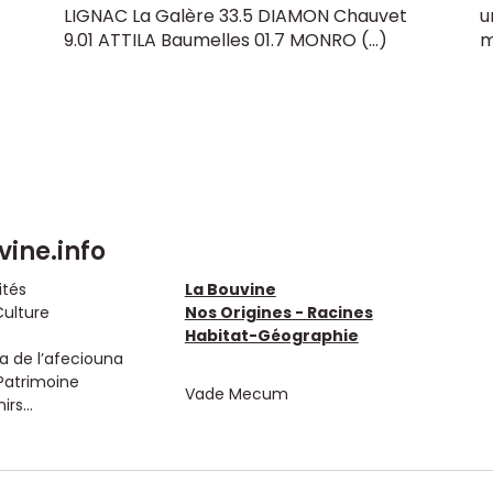
LIGNAC La Galère 33.5 DIAMON Chauvet
u
9.01 ATTILA Baumelles 01.7 MONRO (…)
m
vine.info
ités
La Bouvine
Culture
Nos Origines - Racines
Habitat-Géographie
 de l’afeciouna
Patrimoine
Vade Mecum
rs...