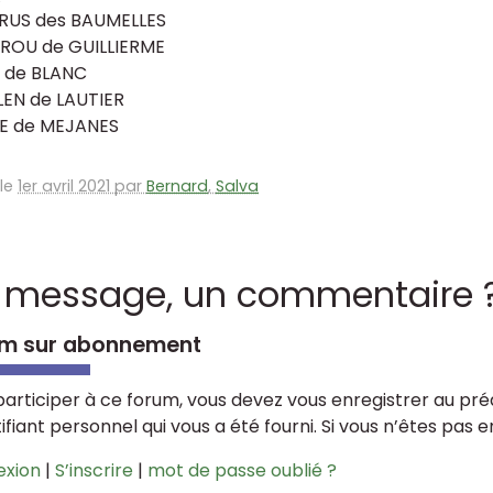
RUS des BAUMELLES
ROU de GUILLIERME
 de BLANC
EN de LAUTIER
E de MEJANES
 le
1er avril 2021 par
Bernard
,
Salva
 message, un commentaire 
m sur abonnement
participer à ce forum, vous devez vous enregistrer au préa
tifiant personnel qui vous a été fourni. Si vous n’êtes pas 
exion
|
S’inscrire
|
mot de passe oublié ?