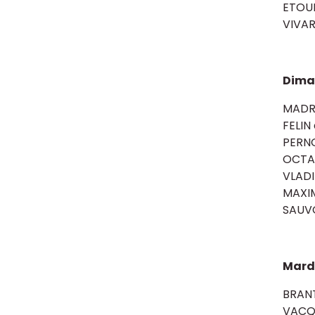
ETOU
VIVAR
Dima
MADR
FELIN
PERN
OCTAV
VLADI
MAXI
SAUVO
Mardi
BRAN
VACQ