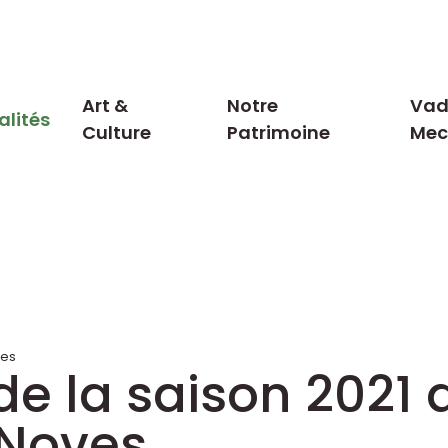
Art &
Notre
Vad
alités
Culture
Patrimoine
Me
es
 la saison 2021 
 Noves