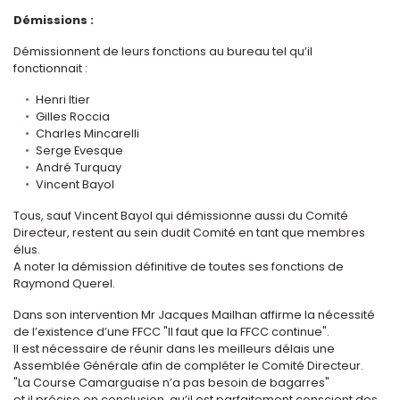
Démissions :
Démissionnent de leurs fonctions au bureau tel qu’il
fonctionnait :
Henri Itier
Gilles Roccia
Charles Mincarelli
Serge Evesque
André Turquay
Vincent Bayol
Tous, sauf Vincent Bayol qui démissionne aussi du Comité
Directeur, restent au sein dudit Comité en tant que membres
élus.
A noter la démission définitive de toutes ses fonctions de
Raymond Querel.
Dans son intervention Mr Jacques Mailhan affirme la nécessité
de l’existence d’une FFCC "Il faut que la FFCC continue".
Il est nécessaire de réunir dans les meilleurs délais une
Assemblée Générale afin de compléter le Comité Directeur.
"La Course Camarguaise n’a pas besoin de bagarres"
et il précise en conclusion, qu’il est parfaitement conscient des