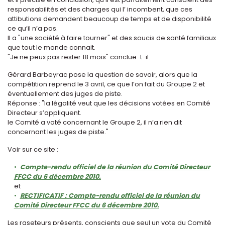
responsabilités et des charges qui l’ incombent, que ces
attibutions demandent beaucoup de temps et de disponibilité
ce qu’il n’a pas.
Il a "une société à faire tourner" et des soucis de santé familiaux
que tout le monde connait.
"Je ne peux pas rester 18 mois" conclue-t-il.
Gérard Barbeyrac pose la question de savoir, alors que la
compétition reprend le 3 avril, ce que l’on fait du Groupe 2 et
éventuellement des juges de piste.
Réponse : "la légalité veut que les décisions votées en Comité
Directeur s’appliquent.
le Comité a voté concernant le Groupe 2, il n’a rien dit
concernant les juges de piste."
Voir sur ce site :
Compte-rendu officiel de la réunion du Comité Directeur
FFCC du 6 décembre 2010.
et
RECTIFICATIF : Compte-rendu officiel de la réunion du
Comité Directeur FFCC du 6 décembre 2010.
Les raseteurs présents, conscients que seul un vote du Comité