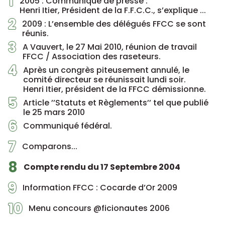
1
2005 : Communiqué de presse :
Henri Itier, Président de la F.F.C.C., s’explique ...
2
2009 : L’ensemble des délégués FFCC se sont
réunis.
3
A Vauvert, le 27 Mai 2010, réunion de travail
FFCC / Association des raseteurs.
4
Après un congrès piteusement annulé, le
comité directeur se réunissait lundi soir.
Henri Itier, président de la FFCC démissionne.
5
Article ’’Statuts et Règlements’’ tel que publié
le 25 mars 2010
6
Communiqué fédéral.
7
Comparons...
8
Compte rendu du 17 Septembre 2004
9
Information FFCC : Cocarde d’Or 2009
10
Menu concours @ficionautes 2006