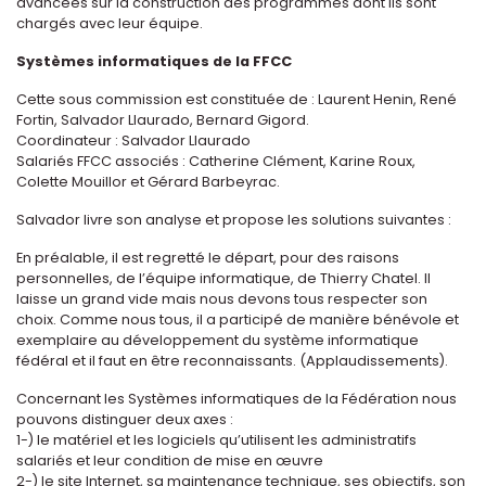
avancées sur la construction des programmes dont ils sont
chargés avec leur équipe.
Systèmes informatiques de la FFCC
Cette sous commission est constituée de : Laurent Henin, René
Fortin, Salvador Llaurado, Bernard Gigord.
Coordinateur : Salvador Llaurado
Salariés FFCC associés : Catherine Clément, Karine Roux,
Colette Mouillor et Gérard Barbeyrac.
Salvador livre son analyse et propose les solutions suivantes :
En préalable, il est regretté le départ, pour des raisons
personnelles, de l’équipe informatique, de Thierry Chatel. Il
laisse un grand vide mais nous devons tous respecter son
choix. Comme nous tous, il a participé de manière bénévole et
exemplaire au développement du système informatique
fédéral et il faut en être reconnaissants. (Applaudissements).
Concernant les Systèmes informatiques de la Fédération nous
pouvons distinguer deux axes :
1-) le matériel et les logiciels qu’utilisent les administratifs
salariés et leur condition de mise en œuvre
2-) le site Internet, sa maintenance technique, ses objectifs, son