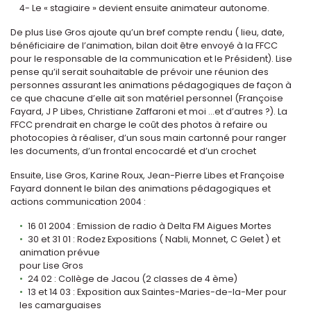
4- Le « stagiaire » devient ensuite animateur autonome.
De plus Lise Gros ajoute qu’un bref compte rendu ( lieu, date,
bénéficiaire de l’animation, bilan doit être envoyé à la FFCC
pour le responsable de la communication et le Président). Lise
pense qu’il serait souhaitable de prévoir une réunion des
personnes assurant les animations pédagogiques de façon à
ce que chacune d’elle ait son matériel personnel (Françoise
Fayard, J P Libes, Christiane Zaffaroni et moi ...et d’autres ?). La
FFCC prendrait en charge le coût des photos à refaire ou
photocopies à réaliser, d’un sous main cartonné pour ranger
les documents, d’un frontal encocardé et d’un crochet
Ensuite, Lise Gros, Karine Roux, Jean-Pierre Libes et Françoise
Fayard donnent le bilan des animations pédagogiques et
actions communication 2004 :
16 01 2004 : Emission de radio à Delta FM Aigues Mortes
30 et 31 01 : Rodez Expositions ( Nabli, Monnet, C Gelet ) et
animation prévue
pour Lise Gros
24 02 : Collège de Jacou (2 classes de 4 ème)
13 et 14 03 : Exposition aux Saintes-Maries-de-la-Mer pour
les camarguaises