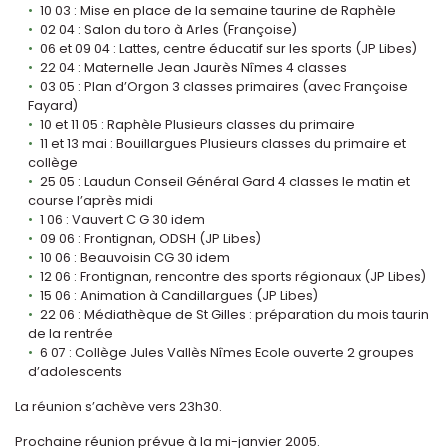
10 03 : Mise en place de la semaine taurine de Raphèle
02 04 : Salon du toro à Arles (Françoise)
06 et 09 04 : Lattes, centre éducatif sur les sports (JP Libes)
22 04 : Maternelle Jean Jaurès Nîmes 4 classes
03 05 : Plan d’Orgon 3 classes primaires (avec Françoise
Fayard)
10 et 11 05 : Raphèle Plusieurs classes du primaire
11 et 13 mai : Bouillargues Plusieurs classes du primaire et
collège
25 05 : Laudun Conseil Général Gard 4 classes le matin et
course l’après midi
1 06 : Vauvert C G 30 idem
09 06 : Frontignan, ODSH (JP Libes)
10 06 : Beauvoisin CG 30 idem
12 06 : Frontignan, rencontre des sports régionaux (JP Libes)
15 06 : Animation à Candillargues (JP Libes)
22 06 : Médiathèque de St Gilles : préparation du mois taurin
de la rentrée
6 07 : Collège Jules Vallès Nîmes Ecole ouverte 2 groupes
d’adolescents
La réunion s’achève vers 23h30.
Prochaine réunion prévue à la mi-janvier 2005.