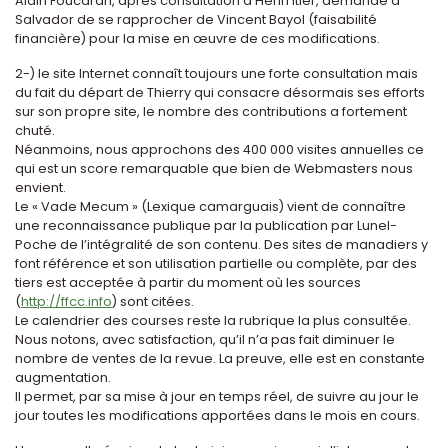
Alain Foucaran, après consultation d’Henri Itier, demande à
Salvador de se rapprocher de Vincent Bayol (faisabilité
financière) pour la mise en œuvre de ces modifications.
2-) le site Internet connaît toujours une forte consultation mais
du fait du départ de Thierry qui consacre désormais ses efforts
sur son propre site, le nombre des contributions a fortement
chuté.
Néanmoins, nous approchons des 400 000 visites annuelles ce
qui est un score remarquable que bien de Webmasters nous
envient.
Le « Vade Mecum » (Lexique camarguais) vient de connaître
une reconnaissance publique par la publication par Lunel-
Poche de l’intégralité de son contenu. Des sites de manadiers y
font référence et son utilisation partielle ou complète, par des
tiers est acceptée à partir du moment où les sources
(
http://ffcc.info
) sont citées.
Le calendrier des courses reste la rubrique la plus consultée.
Nous notons, avec satisfaction, qu’il n’a pas fait diminuer le
nombre de ventes de la revue. La preuve, elle est en constante
augmentation.
Il permet, par sa mise à jour en temps réel, de suivre au jour le
jour toutes les modifications apportées dans le mois en cours.