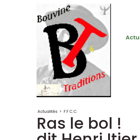
Actu
Actualités
>
F.F.C.C.
Ras le bol !
dit Henri Itie