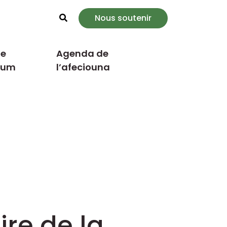
Nous soutenir
Rechercher
e
Agenda de
cum
l’afeciouna
ire de la