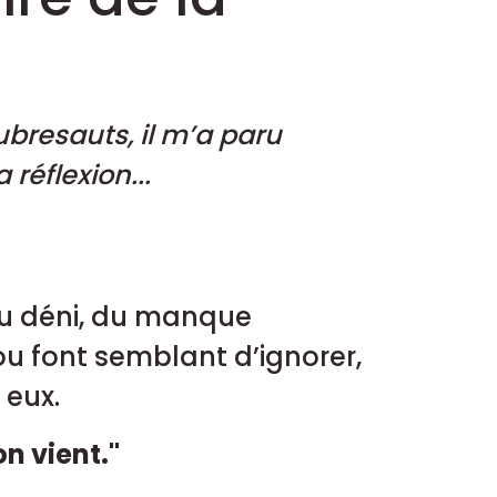
bresauts, il m’a paru
 réflexion...
 du déni, du manque
ou font semblant d’ignorer,
 eux.
on vient."