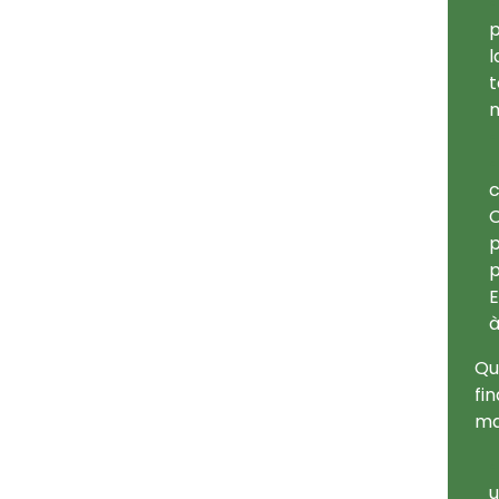
p
l
t
m
c
C
p
p
E
à
Qu
fi
ma
u