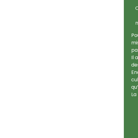
O
n
Po
mi
pa
Il
de
En
cu
qu
La