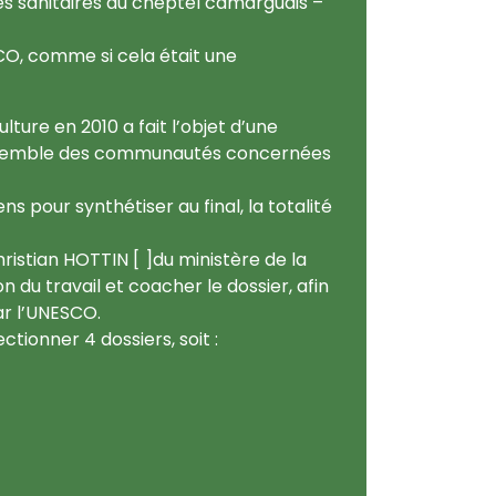
s sanitaires du cheptel camarguais –
SCO, comme si cela était une
lture en 2010 a fait l’objet d’une
l’ensemble des communautés concernées
ns pour synthétiser au final, la totalité
hristian HOTTIN
[
1
]
du ministère de la
n du travail et coacher le dossier, afin
ar l’UNESCO.
tionner 4 dossiers, soit :