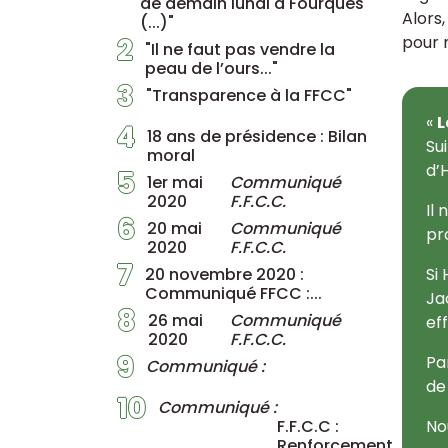
de demain lundi à Fourques
Alors
(...)"
2
pour m
"Il ne faut pas vendre la
peau de l’ours..."
3
"Transparence à la FFCC"
«
L
4
18 ans de présidence : Bilan
Su
moral
d’
5
1er mai
Communiqué
2020
F.F.C.C.
Il
6
20 mai
Communiqué
pr
2020
F.F.C.C.
7
20 novembre 2020 :
Si
Communiqué FFCC :...
Ja
8
26 mai
Communiqué
ef
2020
F.F.C.C.
9
Pa
Communiqué :
de
10
Communiqué :
F.F.C.C :
No
Renforcement