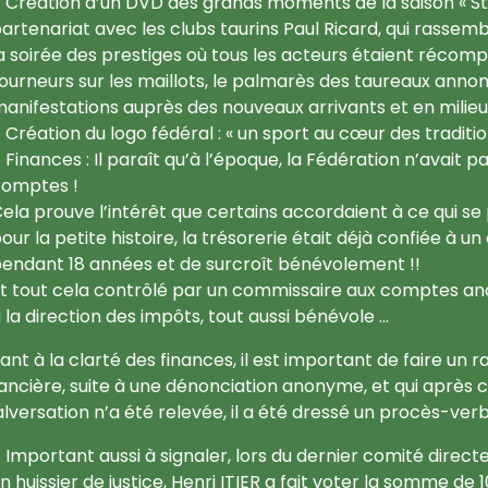
Création d’un DVD des grands moments de la saison « St
artenariat avec les clubs taurins Paul Ricard, qui rassemb
a soirée des prestiges où tous les acteurs étaient récom
ourneurs sur les maillots, le palmarès des taureaux annonc
anifestations auprès des nouveaux arrivants et en milieu 
Création du logo fédéral : « un sport au cœur des traditio
Finances : Il paraît qu’à l’époque, la Fédération n’avait
omptes !
ela prouve l’intérêt que certains accordaient à ce qui se 
our la petite histoire, la trésorerie était déjà confiée à 
endant 18 années et de surcroît bénévolement !!
t tout cela contrôlé par un commissaire aux comptes 
 la direction des impôts, tout aussi bénévole ...
ant à la clarté des finances, il est important de faire un r
nancière, suite à une dénonciation anonyme, et qui après 
lversation n’a été relevée, il a été dressé un procès-ver
Important aussi à signaler, lors du dernier comité direc
n huissier de justice, Henri ITIER a fait voter la somme de 1