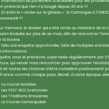
Intervention au parlement à Bruxelles pour les problème
n prétend que rien n’a bougé depuis 30 ans !!!
Et enfin la « cerise sur le gâteau » : la Camargue à l’UNE
ouveauté !!!
ur mémoire, le dossier qui a été remis au ministère de la cu
ssion évaluée sur plus de six mois, afin de rencontrer 
r la bovine.
 a fallu une enquête approfondie, faite de multiples entretie
s informations.
quête, nous le précisons, supervisée régulièrement par C
lture, qui venait nous rencontrer pour approuver l’évolutio
’il ait toutes les chances d’être considéré positivement p
 France, comme chaque pays, devait, à cette époque, sélec
La course landaise
Les FEST NOZ bretonnes
Les Traditions limousines
La Course camarguaise