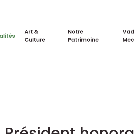
Art &
Notre
Vad
alités
Culture
Patrimoine
Me
r, Président honora