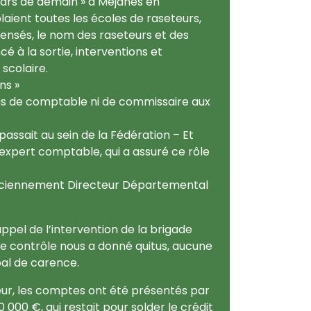
ars de demain » à Méjanes en
laient toutes les écoles de raseteurs,
pensés, le nom des raseteurs et des
é à la sortie, interventions et
scolaire.
ns »
 pas de comptable ni de commissaire aux
passait au sein de la Fédération – Et
un expert comptable, qui a assuré ce rôle
anciennement Directeur Départemental
appel de l’intervention de la brigade
ce contrôle nous a donné quitus, aucune
bal de carence.
teur, les comptes ont été présentés par
0 000 €, qui restait pour solder le crédit