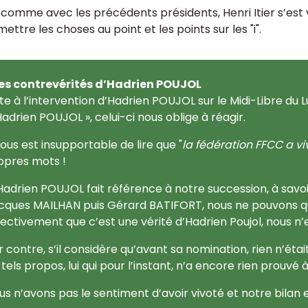
, comme avec les précédents présidents, Henri Itier s’est
ettre les choses au point et les points sur les "i".
es contrevérités d’Hadrien POUJOL
ite à l’intervention d’Hadrien POUJOL sur le Midi-Libre du Lu
Hadrien POUJOL », celui-ci nous oblige à réagir.
 nous est insupportable de lire que "
la fédération FFCC a v
opres mots !
 Hadrien POUJOL fait référence à notre succession, à savoir
cques MAILHAN puis Gérard BATIFORT, nous ne pouvons que 
fectivement que c’est une vérité d’Hadrien Poujol, nous n’
r contre, s’il considère qu’avant sa nomination, rien n’était
 tels propos, lui qui pour l’instant, n’a encore rien prouvé 
us n’avons pas le sentiment d’avoir vivoté et notre bilan