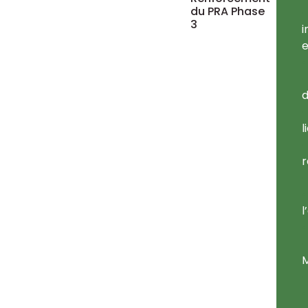
du PRA Phase
3
i
e
d
l
r
l
M