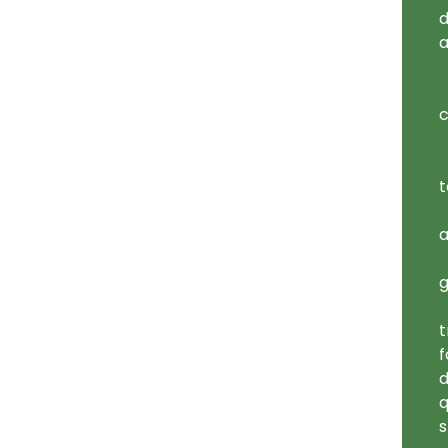
d
a
c
t
a
g
t
f
d
q
s