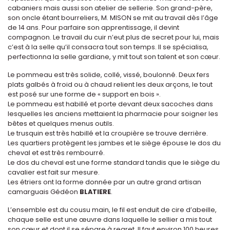
cabaniers mais aussi son atelier de sellerie. Son grand-père,
son oncle étant bourreliers, M. MISON se mit au travail dès l’âge
de 14 ans. Pour parfaire son apprentissage, il devint
compagnon. Le travail du cuir n’eut plus de secret pour lui, mais
c’est à la selle qu’il consacra tout son temps. Il se spécialisa,
perfectionna la selle gardiane, y mit tout son talent et son cœur.
Le pommeau est très solide, collé, vissé, boulonné. Deux fers
plats galbés à froid ou à chaud relient les deux arçons, le tout
est posé sur une forme de « support en bois ».
Le pommeau est habillé et porte devant deux sacoches dans
lesquelles les anciens mettaient la pharmacie pour soigner les
bêtes et quelques menus outils.
Le trusquin est très habillé et la croupière se trouve derrière.
Les quartiers protègent les jambes et le siège épouse le dos du
cheval et est très rembourré.
Le dos du cheval est une forme standard tandis que le siège du
cavalier est fait sur mesure.
Les étriers ont la forme donnée par un autre grand artisan
camarguais Gédéon
BLATIERE
.
L’ensemble est du cousu main, le fil est enduit de cire d’abeille,
chaque selle est une œuvre dans laquelle le sellier a mis tout
son cœur et dont il se sépare à regret. Il faut environ 100 heures