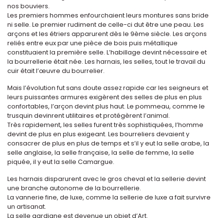
nos bouviers.
Les premiers hommes enfourchaient leurs montures sans bride
ni selle. Le premier rudiment de celle-ci dut être une peau. Les
arçons et les étriers apparurent dès le 9ème siècle. Les arçons
reliés entre eux par une pièce de bois puis métallique
constituaient la première selle. L’habillage devint nécessaire et
la bourrellerie était née. Les harnais, les selles, tout le travail du
cuir était l’œuvre du bourrelier.
Mais l’évolution fut sans doute assez rapide car les seigneurs et
leurs puissantes armures exigèrent des selles de plus en plus
confortables, l’arçon devint plus haut. Le pommeau, comme le
trusquin devinrent utilitaires et protégèrent l’animal.
Très rapidement, les selles furent très sophistiquées, l’homme
devint de plus en plus exigeant. Les bourreliers devaient y
consacrer de plus en plus de temps et s’il y eut la selle arabe, la
selle anglaise, la selle française, la selle de femme, la selle
piquée, il y eut la selle Camargue.
Les harnais disparurent avec le gros cheval et la sellerie devint
une branche autonome de la bourrellerie.
La vannerie fine, de luxe, comme la sellerie de luxe a fait survivre
un artisanat.
La selle gardiane est devenue un objet d’Art.