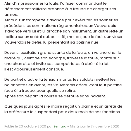
Afin d’impressionner la foule, l’officier commandant le
détachement militaire ordonne à la troupe de charger ses
armes.
Alors qu’un trompette s’avance pour exécuter les sonneries
précédent les sommations règlementaires, un Vauverdois
s’avance vers lui et lui arrache son instrument, un autre jette un
caillou sur un soldat qui, aussitôt, met en joue la foule, un vieux
Vauverdois le défie, lui présentant sa poitrine nue.
Devant l’excitation grandissante de la foule, on va chercher le
maire qui, ceint de son écharpe, traverse la foule, monte sur
une charrette et invite ses compatriotes à obéir à la loi.
Il est vigoureusement conspué.
De part et d’autre, la tension monte, les soldats mettent les
baïonnettes en avant, les Vauverdois découvrent leur poitrine
face à la troupe, pour quelle se retire.
Après son départ, la course se déroule sans incident.
Quelques jours après le maire reçoit un blâme et un arrêté de
la préfecture le suspendant pour deux mois de ses fonctions.
Publié le
20 octobre 2020 par
Bernard
-
Mis à jour le
7 novembre 2020