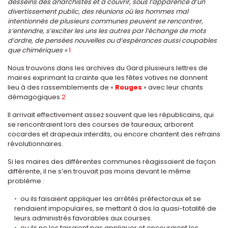
desseins des anarchistes et à couvrir, sous l’apparence d’un
divertissement public, des réunions où les hommes mal
intentionnés de plusieurs communes peuvent se rencontrer,
s’entendre, s’exciter les uns les autres par l’échange de mots
d’ordre, de pensées nouvelles ou d’espérances aussi coupables
que chimériques »
1
Nous trouvons dans les archives du Gard plusieurs lettres de
maires exprimant la crainte que les fêtes votives ne donnent
lieu à des rassemblements de «
Rouges
» avec leur chants
démagogiques
2
Il arrivait effectivement assez souvent que les républicains, qui
se rencontraient lors des courses de taureaux, arborent
cocardes et drapeaux interdits, ou encore chantent des refrains
révolutionnaires.
Si les maires des différentes communes réagissaient de façon
différente, il ne s’en trouvait pas moins devant le même
problème :
ou ils faisaient appliquer les arrêtés préfectoraux et se
rendaient impopulaires, se mettant à dos la quasi-totalité de
leurs administrés favorables aux courses.
ou ils ne les faisaient pas appliquer et encouraient les