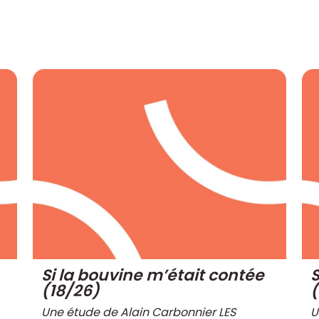
Si la bouvine m’était contée
S
(18/26)
(
Une étude de Alain Carbonnier LES
U