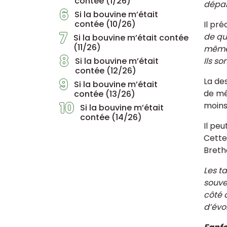
contée (1/26)
dépar
6
Si la bouvine m’était
contée (10/26)
Il pré
7
de qu
Si la bouvine m’était contée
(11/26)
même 
8
Si la bouvine m’était
Ils s
contée (12/26)
9
La de
Si la bouvine m’était
de mê
contée (13/26)
10
moins
Si la bouvine m’était
contée (14/26)
Il pe
Cette
Breth
Les t
souven
côté
d’évo