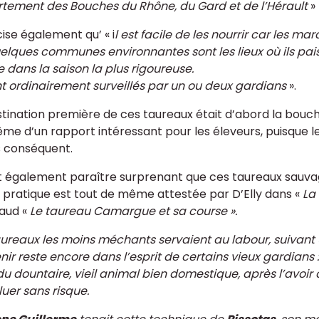
tement des Bouches du Rhône, du Gard et de l’Hérault
»
cise également qu’ « i
l est facile de les nourrir car les 
elques communes environnantes sont les lieux où ils paiss
dans la saison la plus rigoureuse.
ont ordinairement surveillés par un ou deux gardians
».
stination première de ces taureaux était d’abord la bouch
me d’un rapport intéressant pour les éleveurs, puisque leu
 conséquent.
ut également paraître surprenant que ces taureaux sauva
 pratique est tout de même attestée par D’Elly dans «
La
aud «
Le taureau Camargue et sa course ».
aureaux les moins méchants servaient au labour, suivant 
ir reste encore dans l’esprit de certains vieux gardians :
 du
dountaire
, vieil animal bien domestique, après l’avoi
luer sans risque.