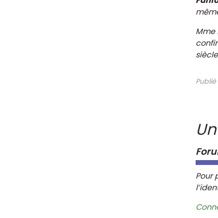
Fanfo
mêm
Mme B
confi
siècle
Publié
Un
For
Pour 
l’iden
Conn