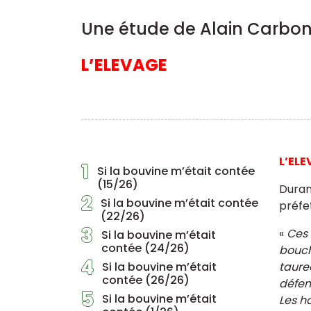
Une étude de Alain Carbon
L’ELEVAGE
L’EL
1
Si la bouvine m’était contée
(15/26)
Duran
2
Si la bouvine m’était contée
préfe
(22/26)
3
«
Ces 
Si la bouvine m’était
contée (24/26)
bouch
4
Si la bouvine m’était
taure
contée (26/26)
défen
5
Si la bouvine m’était
Les h