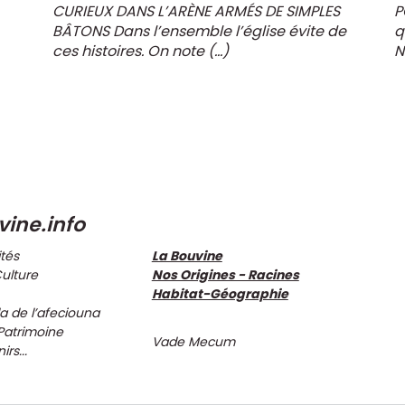
CURIEUX DANS L’ARÈNE ARMÉS DE SIMPLES
P
BÂTONS Dans l’ensemble l’église évite de
q
ces histoires. On note (…)
N
vine.info
ités
La Bouvine
Culture
Nos Origines - Racines
Habitat-Géographie
 de l’afeciouna
Patrimoine
Vade Mecum
rs...