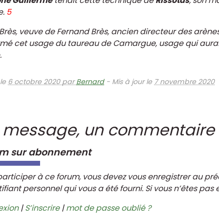
ne Guillerme
tenait cette technique de
Rissotas
, son ma
e.
5
rès, veuve de Fernand Brès, ancien directeur des arènes
rmé cet usage du taureau de Camargue, usage qui aurai
.
 le
6 octobre 2020 par
Bernard
-
Mis à jour le
7 novembre 2020
 message, un commentaire 
um sur abonnement
participer à ce forum, vous devez vous enregistrer au pré
tifiant personnel qui vous a été fourni. Si vous n’êtes pas 
exion
|
S’inscrire
|
mot de passe oublié ?