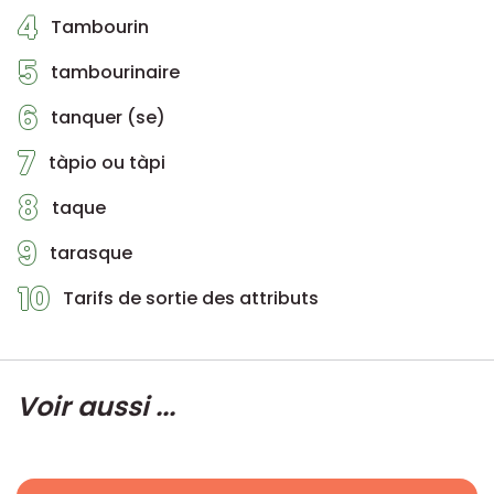
4
Tambourin
5
tambourinaire
6
tanquer (se)
7
tàpio ou tàpi
8
taque
9
tarasque
10
Tarifs de sortie des attributs
Voir aussi ...