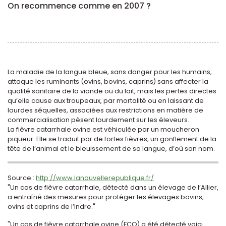
On recommence comme en 2007 ?
La maladie de la langue bleue, sans danger pour les humains,
attaque les ruminants (ovins, bovins, caprins) sans affecter la
qualité sanitaire de la viande ou du lait, mais les pertes directes
qu’elle cause aux troupeaux, par mortalité ou en laissant de
lourdes séquelles, associées aux restrictions en matière de
commercialisation pèsent lourdement sur les éleveurs.
La fièvre catarrhale ovine est véhiculée par un moucheron
piqueur. Elle se traduit par de fortes fièvres, un gonflement de la
tête de l’animal et le bleuissement de sa langue, d’où son nom.
.
Source :
http://www.lanouvellerepublique.fr/
"Un cas de fièvre catarrhale, détecté dans un élevage de l’Allier,
a entraîné des mesures pour protéger les élevages bovins,
ovins et caprins de l’Indre."
"Un cas de fièvre catarrhale ovine (FCO) a été détecté voici