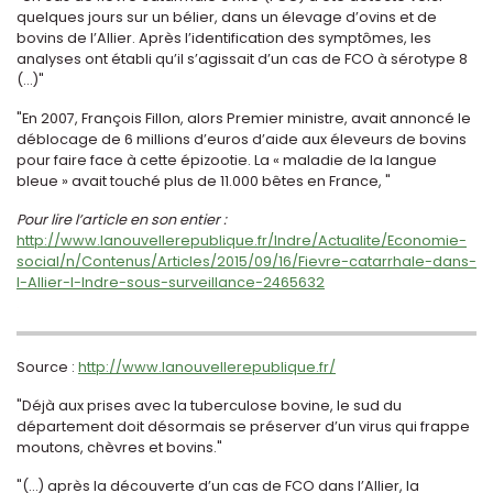
quelques jours sur un bélier, dans un élevage d’ovins et de
bovins de l’Allier. Après l’identification des symptômes, les
analyses ont établi qu’il s’agissait d’un cas de FCO à sérotype 8
(...)"
"En 2007, François Fillon, alors Premier ministre, avait annoncé le
déblocage de 6 millions d’euros d’aide aux éleveurs de bovins
pour faire face à cette épizootie. La « maladie de la langue
bleue » avait touché plus de 11.000 bêtes en France, "
Pour lire l’article en son entier :
http://www.lanouvellerepublique.fr/Indre/Actualite/Economie-
social/n/Contenus/Articles/2015/09/16/Fievre-catarrhale-dans-
l-Allier-l-Indre-sous-surveillance-2465632
.
.
Source :
http://www.lanouvellerepublique.fr/
"Déjà aux prises avec la tuberculose bovine, le sud du
département doit désormais se préserver d’un virus qui frappe
moutons, chèvres et bovins."
"(...) après la découverte d’un cas de FCO dans l’Allier, la