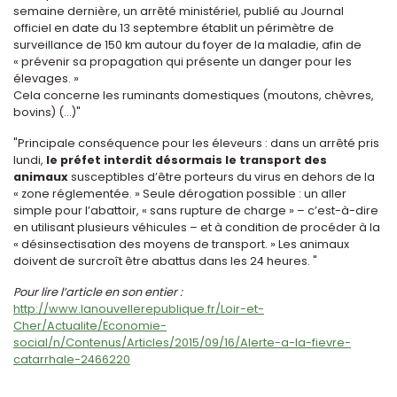
semaine dernière, un arrêté ministériel, publié au Journal
officiel en date du 13 septembre établit un périmètre de
surveillance de 150 km autour du foyer de la maladie, afin de
« prévenir sa propagation qui présente un danger pour les
élevages. »
Cela concerne les ruminants domestiques (moutons, chèvres,
bovins) (...)"
"Principale conséquence pour les éleveurs : dans un arrêté pris
lundi,
le préfet interdit désormais le transport des
animaux
susceptibles d’être porteurs du virus en dehors de la
« zone réglementée. » Seule dérogation possible : un aller
simple pour l’abattoir, « sans rupture de charge » – c’est-à-dire
en utilisant plusieurs véhicules – et à condition de procéder à la
« désinsectisation des moyens de transport. » Les animaux
doivent de surcroît être abattus dans les 24 heures. "
Pour lire l’article en son entier :
http://www.lanouvellerepublique.fr/Loir-et-
Cher/Actualite/Economie-
social/n/Contenus/Articles/2015/09/16/Alerte-a-la-fievre-
catarrhale-2466220