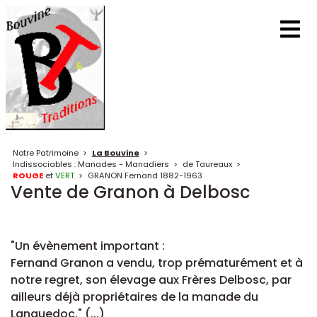
Notre Patrimoine
>
La Bouvine
>
Indissociables : Manades - Manadiers
>
de Taureaux
>
ROUGE
et
VERT
>
GRANON Fernand 1882-1963
Vente de Granon à Delbosc
"Un évènement important :
Fernand Granon a vendu, trop prématurément et à
notre regret, son élevage aux Frères Delbosc, par
ailleurs déjà propriétaires de la manade du
Languedoc." (...)