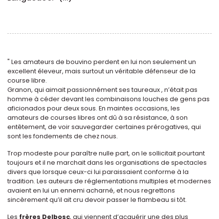
" Les amateurs de bouvino perdent en lui non seulement un
excellent éleveur, mais surtout un véritable défenseur de la
course libre.
Granon, qui aimait passionnément ses taureaux , n’était pas
homme à céder devant les combinaisons louches de gens pas
aficionados pour deux sous. En maintes occasions, les
amateurs de courses libres ont dû à sa résistance, à son
entêtement, de voir sauvegarder certaines prérogatives, qui
sont les fondements de chez nous.
Trop modeste pour paraître nulle part, on le sollicitait pourtant
toujours et il ne marchait dans les organisations de spectacles
divers que lorsque ceux-ci lui paraissaient conforme à la
tradition. Les auteurs de réglementations multiples et modernes
avaient en lui un ennemi acharné, et nous regrettons
sincèrement qu’il ait cru devoir passer le flambeau si tôt.
Les
frères Delbosc
, qui viennent d’acquérir une des plus