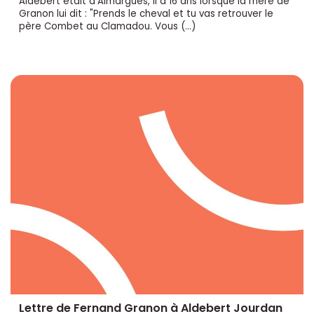
Aldebert était d’Aimargues, il a 16 ans lorsque la mère de
Granon lui dit : "Prends le cheval et tu vas retrouver le
père Combet au Clamadou. Vous (…)
Lettre de Fernand Granon à Aldebert Jourdan