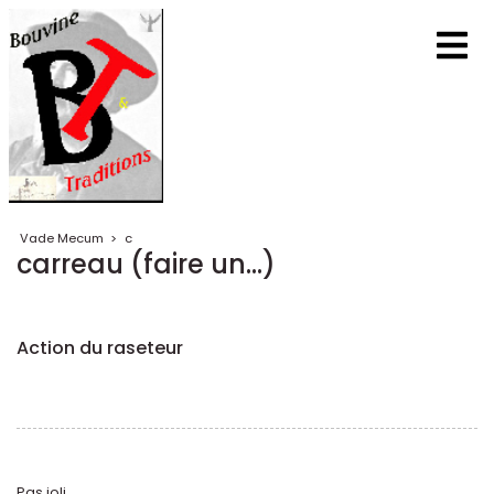
Vade Mecum
>
c
carreau (faire un...)
Action du raseteur
Pas joli...