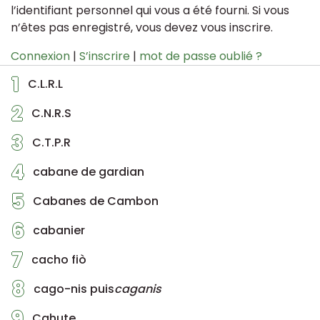
l’identifiant personnel qui vous a été fourni. Si vous
n’êtes pas enregistré, vous devez vous inscrire.
Connexion
|
S’inscrire
|
mot de passe oublié ?
1
C.L.R.L
2
C.N.R.S
3
C.T.P.R
4
cabane de gardian
5
Cabanes de Cambon
6
cabanier
7
cacho fiò
8
cago-nis puis
caganis
9
Cahute