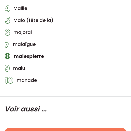
4
Maille
5
Maio (fête de la)
6
majoral
7
malaïgue
8
malespierre
9
malu
10
manade
Voir aussi ...