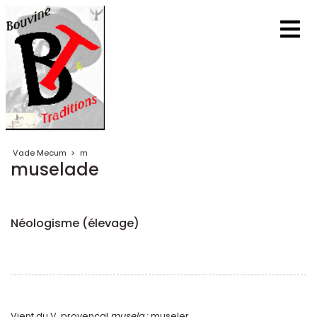
Vade Mecum
>
m
muselade
Néologisme (élevage)
Vient du V. provençal
musela
: museler.