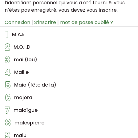
l’identifiant personnel qui vous a été fourni. Si vous
n’êtes pas enregistré, vous devez vous inscrire.
Connexion
|
S’inscrire
|
mot de passe oublié ?
1
M.A.E
2
M.O.I.D
3
mai (lou)
4
Maille
5
Maio (fête de la)
6
majoral
7
malaïgue
8
malespierre
9
malu