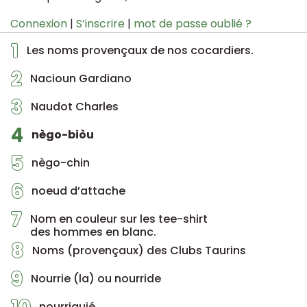
Connexion
|
S’inscrire
|
mot de passe oublié ?
1
Les noms provençaux de nos cocardiers.
2
Nacioun Gardiano
3
Naudot Charles
4
nègo-biòu
5
nègo-chin
6
noeud d’attache
7
Nom en couleur sur les tee-shirt
des hommes en blanc.
8
Noms (provençaux) des Clubs Taurins
9
Nourrie (la) ou nourride
nourriguié