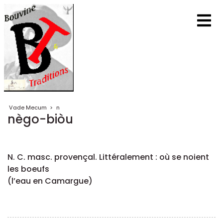
Vade Mecum
>
n
nègo-biòu
N. C. masc. provençal. Littéralement : où se noient
les boeufs
(l’eau en Camargue)