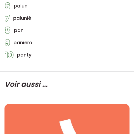
6
palun
7
palunié
8
pan
9
paniero
10
panty
Voir aussi ...