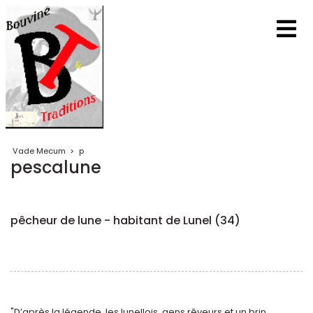
Vade Mecum
>
p
pescalune
pêcheur de lune - habitant de Lunel (34)
"D’après la légende, les lunellois, gens rêveurs et un brin