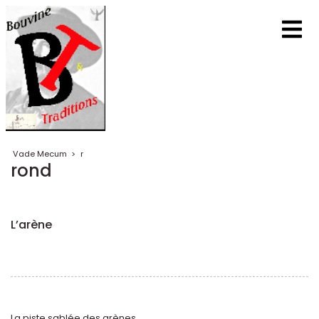
Vade Mecum
>
r
rond
L’arène
La piste sablée des arènes.