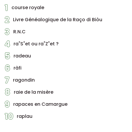
1
course royale
2
Livre Généalogique de la Raço di Biòu
3
R.N.C
4
ra"S"et ou ra"Z"et ?
5
radeau
6
ràfi
7
ragondin
8
raie de la misère
9
rapaces en Camargue
10
raplau