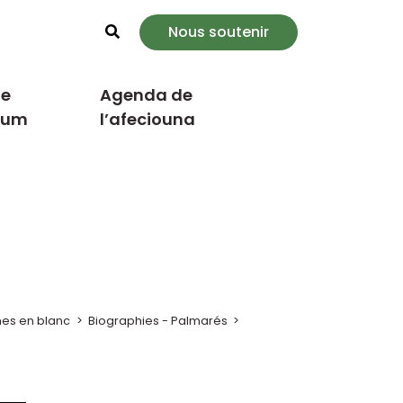
Nous soutenir
Rechercher
e
Agenda de
cum
l’afeciouna
es en blanc
>
Biographies - Palmarés
>