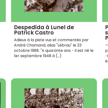
Despedida à Lunel de
P
Patrick Castro
s
Adieux à la piste vus et commentés par
André Chamand, alias "Lébrau" le 23
—
octobre 1988. "A quarante ans - il est né le
p
1er septembre 1948 à (…)
:
é