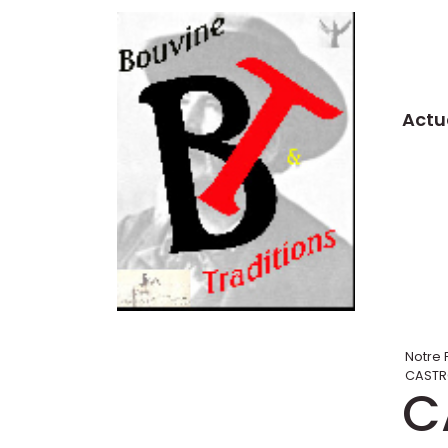
Actu
Notre 
CASTRO
C