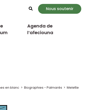
Nous soutenir
Rechercher
e
Agenda de
cum
l’afeciouna
es en blanc
>
Biographies - Palmarés
>
Melette