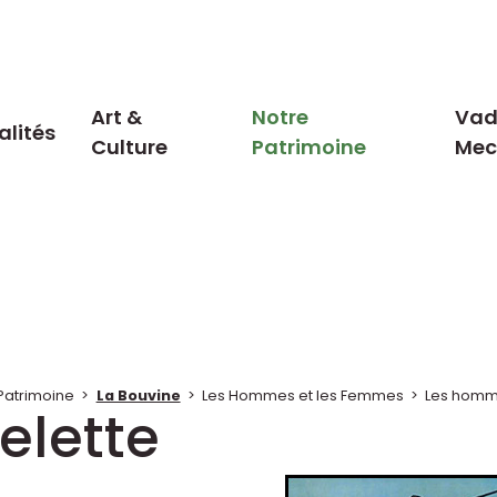
Art &
Notre
Vad
alités
Culture
Patrimoine
Me
Patrimoine
>
La Bouvine
>
Les Hommes et les Femmes
>
Les homm
elette