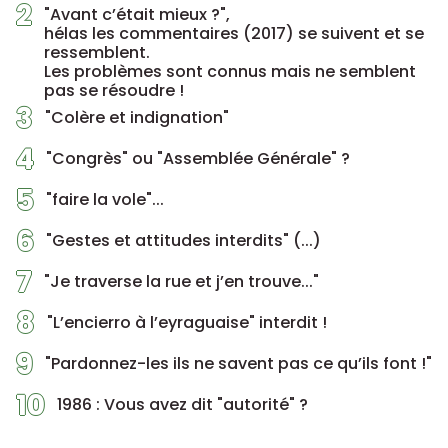
2
"Avant c’était mieux ?",
hélas les commentaires (2017) se suivent et se
ressemblent.
Les problèmes sont connus mais ne semblent
pas se résoudre !
3
"Colère et indignation"
4
"Congrès" ou "Assemblée Générale" ?
5
"faire la vole"...
6
"Gestes et attitudes interdits" (...)
7
"Je traverse la rue et j’en trouve..."
8
"L’encierro à l’eyraguaise" interdit !
9
"Pardonnez-les ils ne savent pas ce qu’ils font !"
10
1986 : Vous avez dit "autorité" ?