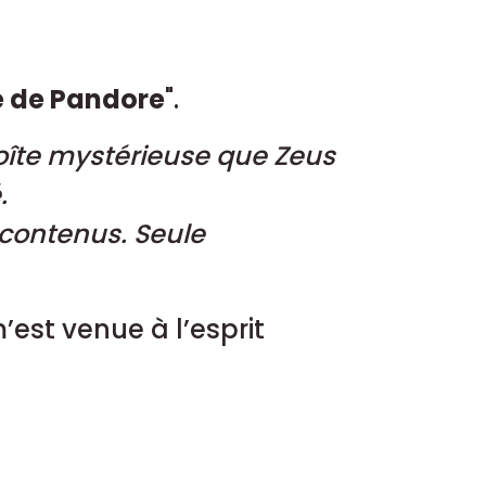
te de Pandore
".
îte mystérieuse que Zeus
.
t contenus. Seule
’est venue à l’esprit