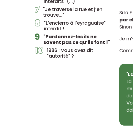
interdits" (...)
7
"Je traverse la rue et j’en
Si la 
trouve..."
par el
8
"L’encierro à l’eyraguaise"
Sinon 
interdit !
9
"Pardonnez-les ils ne
Je m’y
savent pas ce qu’ils font !"
10
1986 : Vous avez dit
Comme
"autorité" ?
"
L
La
mu
da
Vo
doi