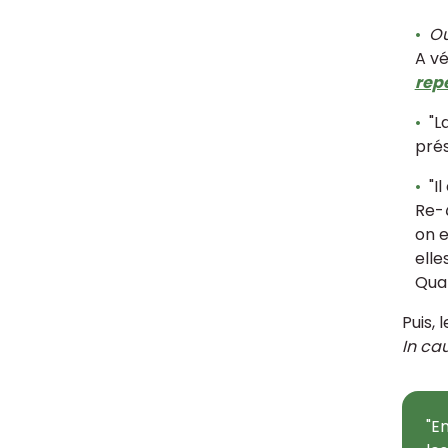
Ou
A vé
rep
"La
prés
"Il
Re-
on e
elle
Quan
Puis, 
In c
"E