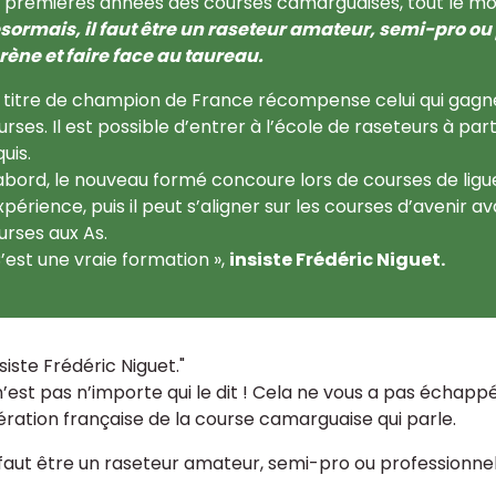
s premières années des courses camarguaises, tout le mon
sormais, il faut être un raseteur amateur, semi-pro o
arène et faire face au taureau.
 titre de champion de France récompense celui qui gagne l
urses. Il est possible d’entrer à l’école de raseteurs à part
uis.
abord, le nouveau formé concoure lors de courses de lig
expérience, puis il peut s’aligner sur les courses d’avenir
urses aux As.
C’est une vraie formation »,
insiste Frédéric Niguet.
siste Frédéric Niguet."
’est pas n’importe qui le dit ! Cela ne vous a pas échappé
ration française de la course camarguaise qui parle.
l faut être un raseteur amateur, semi-pro ou professionne