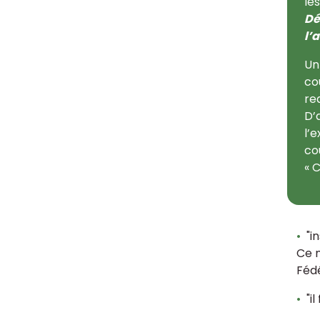
le
Dé
l’
Un
co
req
D’
l’
co
« 
"in
Ce n
Fédé
"i