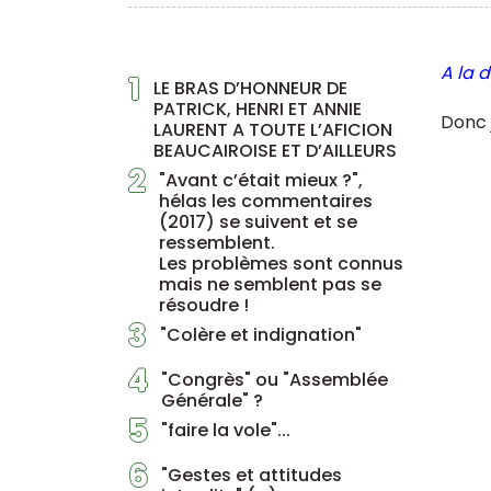
A la 
1
LE BRAS D’HONNEUR DE
PATRICK, HENRI ET ANNIE
Donc 
LAURENT A TOUTE L’AFICION
BEAUCAIROISE ET D’AILLEURS
2
"Avant c’était mieux ?",
hélas les commentaires
(2017) se suivent et se
ressemblent.
Les problèmes sont connus
mais ne semblent pas se
résoudre !
3
"Colère et indignation"
4
"Congrès" ou "Assemblée
Générale" ?
5
"faire la vole"...
6
"Gestes et attitudes