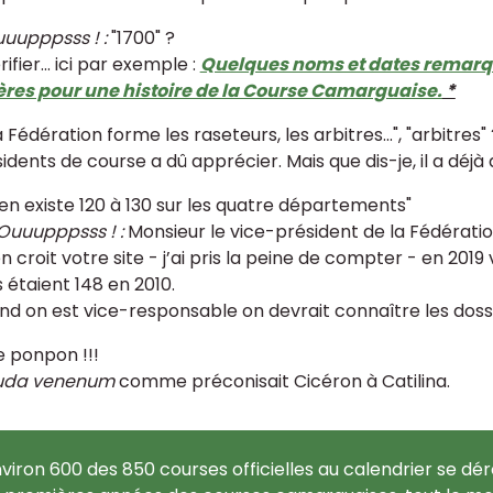
uupppsss ! :
"1700" ?
rifier... ici par exemple :
Quelques noms et dates remarq
ères pour une histoire de la Course Camarguaise.
*
 Fédération forme les raseteurs, les arbitres...", "arbitres"
idents de course a dû apprécier. Mais que dis-je, il a déjà 
 en existe 120 à 130 sur les quatre départements"
Ouuupppsss ! :
Monsieur le vice-président de la Fédératio
n croit votre site - j’ai pris la peine de compter - en 20
s étaient 148 en 2010.
d on est vice-responsable on devrait connaître les dossi
le ponpon !!!
auda venenum
comme préconisait Cicéron à Catilina.
nviron 600 des 850 courses officielles au calendrier se dér