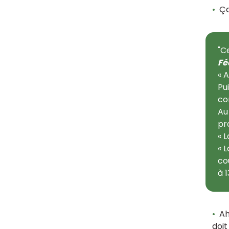
Ça
"C
Fé
« 
Pu
co
Au
pr
« 
« 
co
à 
Ah
doit