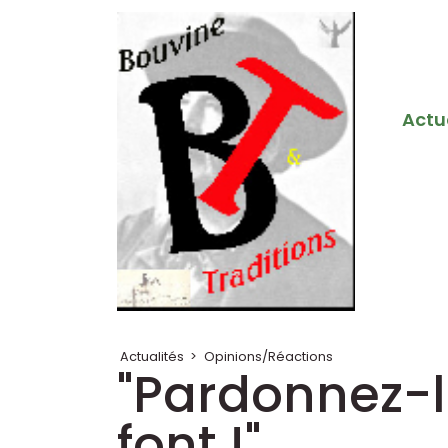
Actu
Actualités
>
Opinions/Réactions
"Pardonnez-le
font !"