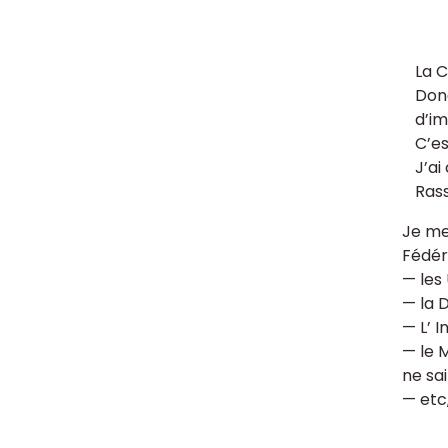
La C
Donc
d’im
C’es
J’ai
Rass
Je me
Fédér
— les
— la 
— L’ I
— le M
ne sai
— etc,