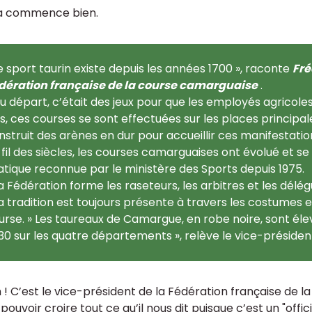
 commence bien.
e sport taurin existe depuis les années 1700 », raconte
Fré
dération française de la course camarguaise
.
Au départ, c’était des jeux pour que les employés agricol
is, ces courses se sont effectuées sur les places principal
nstruit des arènes en dur pour accueillir ces manifestation
 fil des siècles, les courses camarguaises ont évolué et 
atique reconnue par le ministère des Sports depuis 1975.
La Fédération forme les raseteurs, les arbitres et les délég
La tradition est toujours présente à travers les costumes e
urse. » Les taureaux de Camargue, en robe noire, sont éle
130 sur les quatre départements », relève le vice-président
 ! C’est le vice-président de la Fédération française de 
 pouvoir croire tout ce qu’il nous dit puisque c’est un "officiel