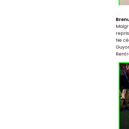
Bren
Malgr
repris
Ne cè
Guyon
Rentr