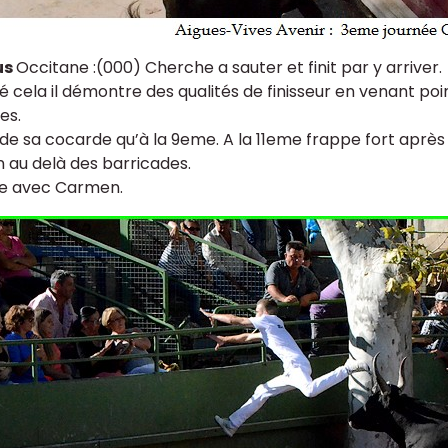
us
Occitane :(000) Cherche a sauter et finit par y arriver.
é cela il démontre des qualités de finisseur en venant po
es.
de sa cocarde qu’à la 9eme. A la 11eme frappe fort après
 au delà des barricades.
e avec Carmen.