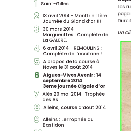
1
Saint-Gilles
Les ru
2
pagail
13 avril 2014 - Montfrin : 1ère
Durcit
Journée du Gland d’or !!!
3
30 mars 2014 -
Un cli
Marguerittes : Complète de
La GALERE.
4
6 avril 2014 - REMOULINS :
Complète de l’occitane !
5
A propos de la course à
Noves le 31 août 2014
6
Aigues-Vives Avenir : 14
septembre 2014
3eme journée Cigale d’or
7
Alés 29 mai 2014 : Trophée
des As
8
Alleins, course d’aout 2014
9
Alleins : LeTrophée du
Bastidon