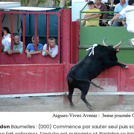
idon
Baumelles : (000) Commence par sauter seul puis sor
se fait enfermer, l’arrivée est puissante et Bastidon se ble