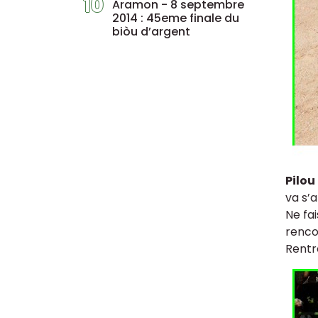
10
Aramon - 8 septembre
2014 : 45eme finale du
biòu d’argent
Pilou
va s’
Ne fa
renco
Rentr