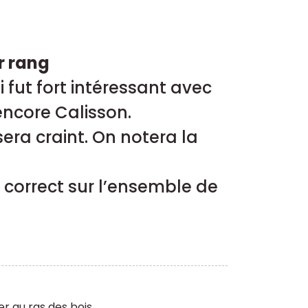
r rang
fut fort intéressant avec
encore Calisson.
sera craint. On notera la
correct sur l’ensemble de
er au ras des bois.