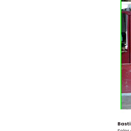
Bast
Soler 