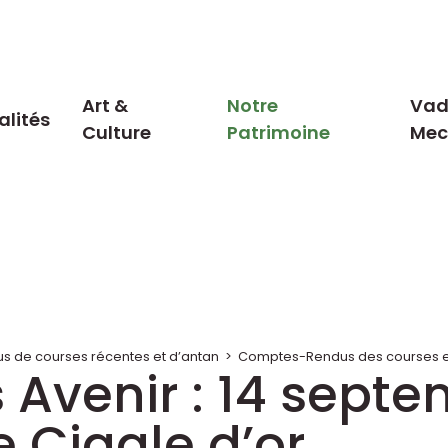
Art &
Notre
Vad
alités
Culture
Patrimoine
Me
 de courses récentes et d’antan
>
Comptes-Rendus des courses en
 Avenir : 14 sept
 Cigale d’or