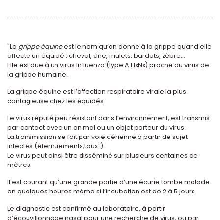
"La
grippe équine
est le nom qu’on donne à la grippe quand elle
affecte un équidé : cheval, âne, mulets, bardots, zèbre...
Elle est due à un virus Influenza (type A HxNx) proche du virus de
la grippe humaine.
La grippe équine est l’affection respiratoire virale la plus
contagieuse chez les équidés.
Le virus réputé peu résistant dans l’environnement, est transmis
par contact avec un animal ou un objet porteur du virus.
La transmission se fait par voie aérienne à partir de sujet
infectés (éternuements,toux..).
Le virus peut ainsi être disséminé sur plusieurs centaines de
mètres.
Il est courant qu’une grande partie d’une écurie tombe malade
en quelques heures même si l’incubation est de 2 à 5 jours.
Le diagnostic est confirmé au laboratoire, à partir
d’écouvillonnage nasal pour une recherche de virus, ou par