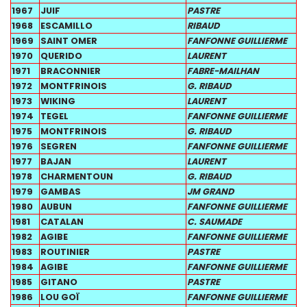
1967
JUIF
PASTRE
1968
ESCAMILLO
RIBAUD
1969
SAINT OMER
FANFONNE GUILLIERME
1970
QUERIDO
LAURENT
1971
BRACONNIER
FABRE-MAILHAN
1972
MONTFRINOIS
G. RIBAUD
1973
WIKING
LAURENT
1974
TEGEL
FANFONNE GUILLIERME
1975
MONTFRINOIS
G. RIBAUD
1976
SEGREN
FANFONNE GUILLIERME
1977
BAJAN
LAURENT
1978
CHARMENTOUN
G. RIBAUD
1979
GAMBAS
JM GRAND
1980
AUBUN
FANFONNE GUILLIERME
1981
CATALAN
C. SAUMADE
1982
AGIBE
FANFONNE GUILLIERME
1983
ROUTINIER
PASTRE
1984
AGIBE
FANFONNE GUILLIERME
1985
GITANO
PASTRE
1986
LOU GOÏ
FANFONNE GUILLIERME