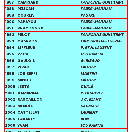
1987
CAMISARD
FANFONNE GUILLIERME
1988
PELICAN
FABRE-MAILHAN
1989
COURLIS
PASTRE
1990
PAPAYOU
FABRE-MAILHAN
1991
BRACONNIER
FABRE-MAILHAN
1992
PELOT
FANFONNE GUILLIERME
1993
CHARRON
LABOURAYRE-THERME
1994
SIFFLEUR
P. ET H. LAURENT
1995
PACA
LOU PANTAI
1996
GAULOIS
G. RIBAUD
1997
VIVAR
LAUTIER
1998
LOU BEFFI
MARTINI
1999
MINOS
LAUTIER
2000
LESTA
CUILLÉ
2001
CAMARINA
R. CHAUVET
2002
RASCAILLON
J.C. BLANC
2003
MENDÉS
SAUMADE
2004
CASTELLAS
LAURENT
2005
TABARLY
BON
2006
YVAN
LOU PANTAI
2007
AGASSOUN
BLANC