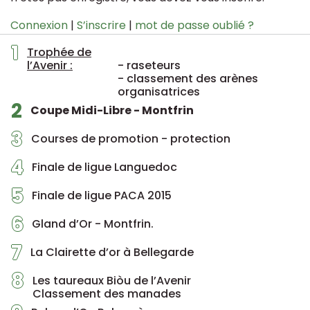
Connexion
|
S’inscrire
|
mot de passe oublié ?
1
Trophée de
l’Avenir :
- raseteurs
- classement des arènes
organisatrices
2
Coupe Midi-Libre - Montfrin
3
Courses de promotion - protection
4
Finale de ligue Languedoc
5
Finale de ligue PACA 2015
6
Gland d’Or - Montfrin.
7
La Clairette d’or à Bellegarde
8
Les taureaux Biòu de l’Avenir
Classement des manades