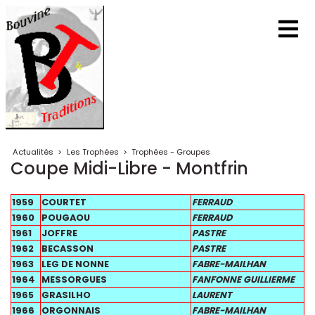
Actualités
>
Les Trophées
>
Trophées - Groupes
Coupe Midi-Libre - Montfrin
1959
COURTET
FERRAUD
1960
POUGAOU
FERRAUD
1961
JOFFRE
PASTRE
1962
BECASSON
PASTRE
1963
LEG DE NONNE
FABRE-MAILHAN
1964
MESSORGUES
FANFONNE GUILLIERME
1965
GRASILHO
LAURENT
1966
ORGONNAIS
FABRE-MAILHAN