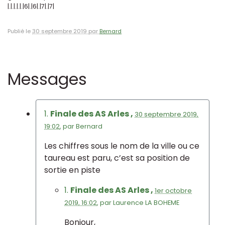
|.|.|.|.|.|6|.|6|.|7|.|7|
Publié le
30 septembre 2019 par
Bernard
Messages
1.
Finale des AS Arles ,
30 septembre 2019,
19:02
,
par
Bernard
Les chiffres sous le nom de la ville ou ce
taureau est paru, c’est sa position de
sortie en piste
1.
Finale des AS Arles ,
1er octobre
2019, 16:02
,
par
Laurence LA BOHEME
Bonjour,