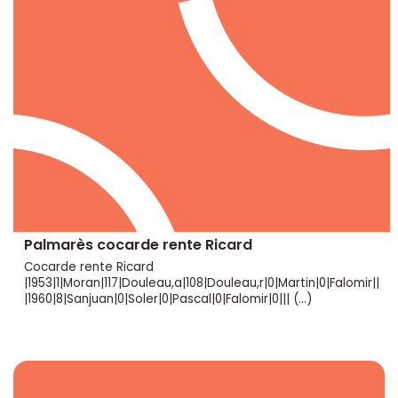
Palmarès cocarde rente Ricard
Cocarde rente Ricard
|1953|1|Moran|117|Douleau,a|108|Douleau,r|0|Martin|0|Falomir||
|1960|8|Sanjuan|0|Soler|0|Pascal|0|Falomir|0||| (…)