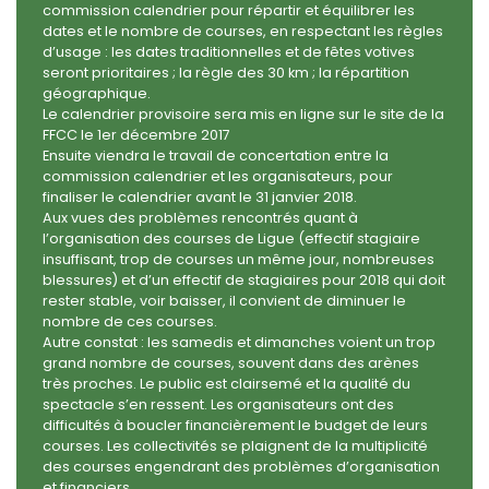
commission calendrier pour répartir et équilibrer les
dates et le nombre de courses, en respectant les règles
d’usage : les dates traditionnelles et de fêtes votives
seront prioritaires ; la règle des 30 km ; la répartition
géographique.
Le calendrier provisoire sera mis en ligne sur le site de la
FFCC le 1er décembre 2017
Ensuite viendra le travail de concertation entre la
commission calendrier et les organisateurs, pour
finaliser le calendrier avant le 31 janvier 2018.
Aux vues des problèmes rencontrés quant à
l’organisation des courses de Ligue (effectif stagiaire
insuffisant, trop de courses un même jour, nombreuses
blessures) et d’un effectif de stagiaires pour 2018 qui doit
rester stable, voir baisser, il convient de diminuer le
nombre de ces courses.
Autre constat : les samedis et dimanches voient un trop
grand nombre de courses, souvent dans des arènes
très proches. Le public est clairsemé et la qualité du
spectacle s’en ressent. Les organisateurs ont des
difficultés à boucler financièrement le budget de leurs
courses. Les collectivités se plaignent de la multiplicité
des courses engendrant des problèmes d’organisation
et financiers.